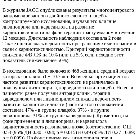
В журнале JACC опубликованы результаты многоцентрового
рандомизированного двойного слепого плацебо-
контролируемого исследования, изучавшего влияние
лизиноприла или карведилола на развитие
кардиотоксичности на фоне терапии трастузумабом в течение
12 месяцев. Длительность наблюдения составила 2 года.
Также оценивалась вероятность прекращения химиотерапии в
связи с кардиотоксичностью. Критерий кардиотоксичности –
снижение ФВ ЛЖ на 10% (или на 5%, если исходно этот
показатель снижен менее 50%).
В исследование было включено 468 женщин, средний возраст
которых составил 51 ± 10.7 лет. Во всей когорте пациентов
частота развития кардиотоксичности не различалась в
подгруппах лизиноприла, карведилола или плацебо. Но если
пациенты ранее получали антрациклины, терапия
карведилолом или лизиноприлом снижала вероятность
развития кардиотоксичности (частота этого осложнения
составила 47% - в группе плацебо, 37% - в группе
лизиноприла, 31% - в группе карведилола). Кроме того, на
фоне применения и лизиноприла, и карведилола
кардиотоксичность развивалась позже (соответственно, ОШ
0.53 (95% ДИ 0.30 - 0.94; p = 0.015) и 0.49 (95% ДИ 0.27 - 0.89;
p = 0.009)). На фоне приема как лизиноприла, так и