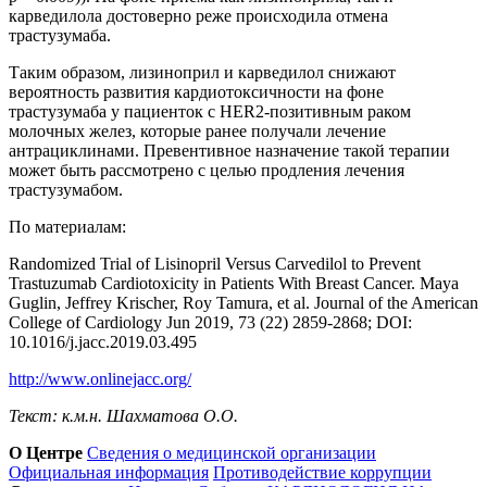
карведилола достоверно реже происходила отмена
трастузумаба.
Таким образом, лизиноприл и карведилол снижают
вероятность развития кардиотоксичности на фоне
трастузумаба у пациенток с HER2-позитивным раком
молочных желез, которые ранее получали лечение
антрациклинами. Превентивное назначение такой терапии
может быть рассмотрено с целью продления лечения
трастузумабом.
По материалам:
Randomized Trial of Lisinopril Versus Carvedilol to Prevent
Trastuzumab Cardiotoxicity in Patients With Breast Cancer. Maya
Guglin, Jeffrey Krischer, Roy Tamura, et al. Journal of the American
College of Cardiology Jun 2019, 73 (22) 2859-2868; DOI:
10.1016/j.jacc.2019.03.495
http://www.onlinejacc.org/
Текст: к.м.н. Шахматова О.О.
О Центре
Сведения о медицинской организации
Официальная информация
Противодействие коррупции