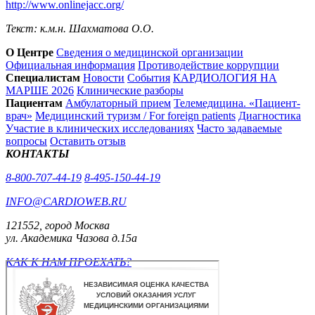
http://www.onlinejacc.org/
Текст: к.м.н. Шахматова О.О.
О Центре
Сведения о медицинской организации
Официальная информация
Противодействие коррупции
Специалистам
Новости
События
КАРДИОЛОГИЯ НА
МАРШЕ 2026
Клинические разборы
Пациентам
Амбулаторный прием
Телемедицина. «Пациент-
врач»
Медицинский туризм / For foreign patients
Диагностика
Участие в клинических исследованиях
Часто задаваемые
вопросы
Оставить отзыв
КОНТАКТЫ
8-800-707-44-19
8-495-150-44-19
INFO@CARDIOWEB.RU
121552, город Москва
ул. Академика Чазова д.15а
КАК К НАМ ПРОЕХАТЬ?