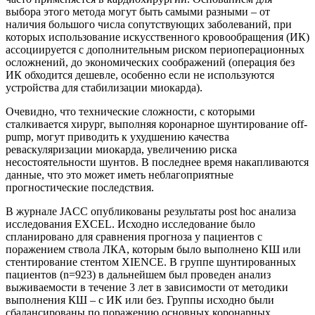
выбора этого метода могут быть самыми разными – от
наличия большого числа сопутствующих заболеваний, при
которых использование искусственного кровообращения (ИК)
ассоциируется с дополнительным риском периоперационных
осложнений, до экономических соображений (операция без
ИК обходится дешевле, особенно если не используются
устройства для стабилизации миокарда).
Очевидно, что технические сложности, с которыми
сталкивается хирург, выполняя коронарное шунтирование off-
pump, могут приводить к ухудшению качества
реваскуляризации миокарда, увеличению риска
несостоятельности шунтов. В последнее время накапливаются
данные, что это может иметь неблагоприятные
прогностические последствия.
В журнале JACC опубликованы результаты post hoc анализа
исследования EXCEL. Исходно исследование было
спланировано для сравнения прогноза у пациентов с
поражением ствола ЛКА, которым было выполнено КШ или
стентирование стентом XIENCE. В группе шунтированных
пациентов (n=923) в дальнейшем был проведен анализ
выживаемости в течение 3 лет в зависимости от методики
выполнения КШ – с ИК или без. Группы исходно были
сбалансированы по поражению основных коронарных