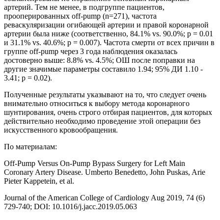
артерий. Тем не менее, в подгруппе пациентов,
прооперированных off-pump (n=271), частота
реваскуляризации огибающей артерии и правой коронарной
артерии была ниже (соответственно, 84.1% vs. 90.0%; p = 0.01
и 31.1% vs. 40.6%; p = 0.007). Частота смерти от всех причин в
группе off-pump через 3 года наблюдения оказалась
достоверно выше: 8.8% vs. 4.5%; ОШ после поправки на
другие значимые параметры составило 1.94; 95% ДИ 1.10 -
3.41; p = 0.02).
Полученные результаты указывают на то, что следует очень
внимательно относиться к выбору метода коронарного
шунтирования, очень строго отбирая пациентов, для которых
действительно необходимо проведение этой операции без
искусственного кровообращения.
По материалам:
Off-Pump Versus On-Pump Bypass Surgery for Left Main
Coronary Artery Disease. Umberto Benedetto, John Puskas, Arie
Pieter Kappetein, et al.
Journal of the American College of Cardiology Aug 2019, 74 (6)
729-740; DOI: 10.1016/j.jacc.2019.05.063