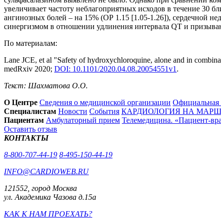
увеличивает частоту неблагоприятных исходов в течение 30 бл
ангинозных болей – на 15% (ОР 1.15 [1.05-1.26]), сердечной 
синергизмом в отношении удлинения интервала QT и призыва
По материалам:
Lane JCE, et al "Safety of hydroxychloroquine, alone and in combinat
medRxiv 2020;
DOI: 10.1101/2020.04.08.20054551v1
.
Текст: Шахматова О.О.
О Центре
Сведения о медицинской организации
Официальная
Специалистам
Новости
События
КАРДИОЛОГИЯ НА МАРШЕ
Пациентам
Амбулаторный прием
Телемедицина. «Пациент-вр
Оставить отзыв
КОНТАКТЫ
8-800-707-44-19
8-495-150-44-19
INFO@CARDIOWEB.RU
121552, город Москва
ул. Академика Чазова д.15а
КАК К НАМ ПРОЕХАТЬ?