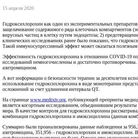
15 апреля 2020
Гидроксихлорохин как один из экспериментальных препаратов
защелачивание содержимого ряда клеточных компартментов (э
вирусных частиц в клетку путем эндоцитоза; 2) предотвращен
клинических исследованиях ранее было показано, что гидрок
Такой иммуносупрессивный эффект может оказаться полезным
Эффективность гидроксихлорохина в отношении COVID-19 пока
исследований немногочисленны и достаточно противоречивы.
азитромицином.
А вот информации о безопасности терапии за десятилетия исп
использование гидроксихлорохина в виде монотерапии предста
осложнений за счет удлинения интервала QT.
На странице
www.medrxiv.org
, публикующей препринты медицин
является когортным исследованием, объединившим результаты 
мира. В качестве контроля для гидроксихлорохина рассматрив
комбинация гидроксихлорохина и амоксициллина (данная комби
Суммарно были проанализированы данные наблюдения за 956,3
азитромицина, 351,956 – гидроксихлорохин и амоксициллин. 
сульфасалазином выявлено не было. Однако при сравнении ко