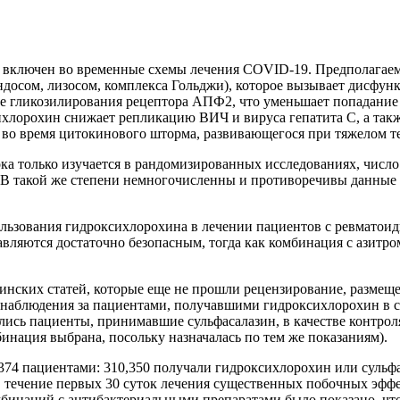
 включен во временные схемы лечения COVID-19. Предполагаемы
ндосом, лизосом, комплекса Гольджи), которое вызывает дисфу
ие гликозилирования рецептора АПФ2, что уменьшает попадание
сихлорохин снижает репликацию ВИЧ и вируса гепатита С, а т
 во время цитокинового шторма, развивающегося при тяжелом 
 только изучается в рандомизированных исследованиях, число 
 В такой же степени немногочисленны и противоречивы данные
ользования гидроксихлорохина в лечении пациентов с ревматои
вляются достаточно безопасным, тогда как комбинация с азитр
ских статей, которые еще не прошли рецензирование, размещен
наблюдения за пациентами, получавшими гидроксихлорохин в св
ались пациенты, принимавшие сульфасалазин, в качестве контро
нация выбрана, посольку назначалась по тем же показаниям).
74 пациентами: 310,350 получали гидроксихлорохин или сульфа
В течение первых 30 суток лечения существенных побочных эф
мбинаций с антибактериальными препаратами было показано, ч