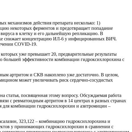
х механизмов действия препарата несколько: 1)
нкцию некоторых ферментов и предотвращает попадание
 вируса в клетку и его дальнейшую репликацию. В
акже снижает концентрацию ИЛ-6 у инфицированных ВИЧ.
течении COVID-19.
которых уже превышает 20, предварительные результаты
 о большей эффективности комбинации гидроксихлорохина с
дным артритом и СКВ накоплено уже достаточно. В целом,
омицином может увеличивать риск сердечно-сосудистых
а статья, посвященная этому вопросу. Обсуждаемая работа
язи с ревматоидным артритом в 14 центрах в разных странах
ля для комбинации гидроксихлорохин и азитромицин –
салазин, 323,122 – комбинацию гидроксихлорохина и
фектов у принимающих гидроксихлорохин в сравнении с
то совместное применение гидроксихлорохина с азитромицином