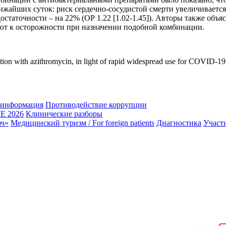
ижайших суток: риск сердечно-сосудистой смерти увеличивается 
недостаточности – на 22% (ОР 1.22 [1.02-1.45]). Авторы также 
ют к осторожности при назначении подобной комбинации.
ion with azithromycin, in light of rapid widespread use for COVID-19: a
 информация
Противодействие коррупции
 2026
Клинические разборы
ач»
Медицинский туризм / For foreign patients
Диагностика
Участ