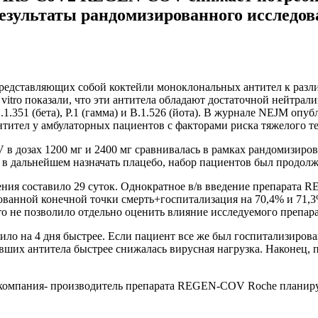
езультаты рандомизированного исследо
, представляющих собой коктейли моноклональных антител к р
 vitro показали, что эти антитела обладают достаточной нейтр
), B.1.351 (бета), P.1 (гамма) и B.1.526 (йота). В журнале NEJM 
нтител у амбулаторных пациентов с факторами риска тяжелого 
 дозах 1200 мг и 2400 мг сравнивалась в рамках рандомизирова
в дальнейшем назначать плацебо, набор пациентов был продолже
ия составило 29 суток. Однократное в/в введение препарата RE
ванной конечной точки смерть+госпитализация на 70,4% и 71,3
о не позволило отдельно оценить влияние исследуемого препара
ило на 4 дня быстрее. Если пациент все же был госпитализиро
вших антитела быстрее снижалась вирусная нагрузка. Наконец, 
 компания- производитель препарата REGEN-COV Roche планируе