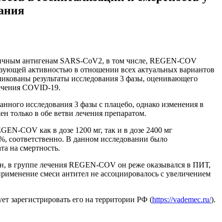
вания
азличным антигенам SARS-CoV2, в том числе, REGEN-COV
ализующей активностью в отношении всех актуальных вариантов
опубликованы результаты исследования 3 фазы, оценивающего
течения COVID-19.
нного исследования 3 фазы с плацебо, однако изменения в
н только в обе ветви лечения препаратом.
GEN-COV как в дозе 1200 мг, так и в дозе 2400 мг
%, соответственно. В данном исследовании было
та на смертность.
ван, в группе лечения REGEN-COV он реже оказывался в ПИТ,
применение смеси антител не ассоциировалось с увеличением
т зарегистрировать его на территории РФ (
https://vademec.ru/
).