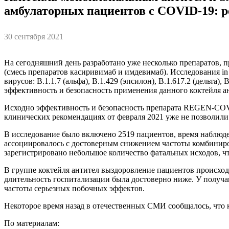
амбулаторных пациентов с COVID-19: р
30 сентября 2021
На сегодняшний день разработано уже несколько препаратов
(смесь препаратов касиривимаб и имдевимаб). Исследования in
вирусов: B.1.1.7 (альфа), B.1.429 (эпсилон), B.1.617.2 (дельта
эффективность и безопасность применения данного коктейля а
Исходно эффективность и безопасность препарата REGEN-COV в
клинических рекомендациях от февраля 2021 уже не позволили 
В исследование было включено 2519 пациентов, время наблюден
ассоциировалось с достоверным снижением частоты комбиниро
зарегистрировано небольшое количество фатальных исходов, чт
В группе коктейля антител выздоровление пациентов происход
длительность госпитализации была достоверно ниже. У получа
частоты серьезных побочных эффектов.
Некоторое время назад в отечественных СМИ сообщалось, что
По материалам: