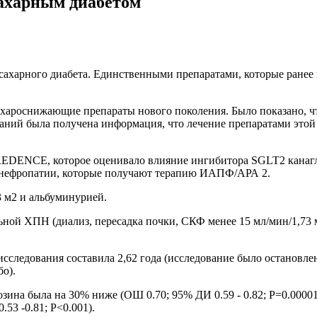
сахарным диабетом
сахарного диабета. Единственными препаратами, которые ране
ахароснижающие препараты нового поколения. Было показано, ч
аний была получена информация, что лечение препаратами этой
EDENCE, которое оценивало влияние ингибитора SGLT2 канагл
 нефропатии, которые получают терапию ИАПФ/АРА 2.
 м2 и альбуминурией.
ой ХПН (диализ, пересадка почки, СКФ менее 15 мл/мин/1,73 м2)
исследования составила 2,62 года (исследование было остановл
о).
зина была на 30% ниже (ОШ 0.70; 95% ДИ 0.59 - 0.82; P=0.0000
53 -0.81; P<0.001).