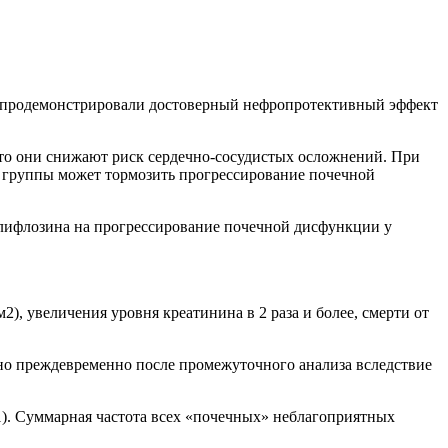
е продемонстрировали достоверный нефропротективный эффект
то они снижают риск сердечно-сосудистых осложнений. При
 группы может тормозить прогрессирование почечной
ифлозина на прогрессирование почечной дисфункции у
, увеличения уровня креатинина в 2 раза и более, смерти от
ено преждевременно после промежуточного анализа вследствие
1). Суммарная частота всех «почечных» неблагоприятных