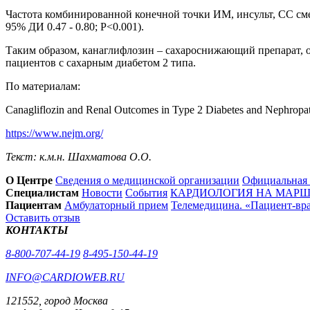
Частота комбинированной конечной точки ИМ, инсульт, СС смер
95% ДИ 0.47 - 0.80; P<0.001).
Таким образом, канаглифлозин – сахароснижающий препарат, 
пациентов с сахарным диабетом 2 типа.
По материалам:
Canagliflozin and Renal Outcomes in Type 2 Diabetes and Nephrop
https://www.nejm.org/
Текст: к.м.н. Шахматова О.О.
О Центре
Сведения о медицинской организации
Официальная
Специалистам
Новости
События
КАРДИОЛОГИЯ НА МАРШЕ
Пациентам
Амбулаторный прием
Телемедицина. «Пациент-вр
Оставить отзыв
КОНТАКТЫ
8-800-707-44-19
8-495-150-44-19
INFO@CARDIOWEB.RU
121552, город Москва