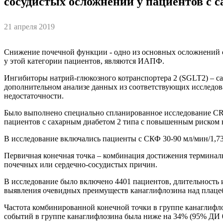
сосудистых осложнений у пациентов с 
21 апреля 2019
Снижение почечной функции - одно из основных осложнений 
у этой категории пациентов, являются ИАПФ.
Ингибиторы натрий-глюкозного котранспортера 2 (SGLT2) – с
дополнительном анализе данных из соответствующих исследов
недостаточности.
Было выполнено специально спланированное исследование CR
пациентов с сахарным диабетом 2 типа с повышенным риском
В исследование включались пациенты с СКФ 30-90 мл/мин/1,73
Первичная конечная точка – комбинация достижения терминальн
почечных или сердечно-сосудистых причин.
В исследование было включено 4401 пациентов, длительность 
выявления очевидных преимуществ канаглифлозина над плацеб
Частота комбинированной конечной точки в группе канаглифло
событий в группе канаглифлозина была ниже на 34% (95% ДИ 0.