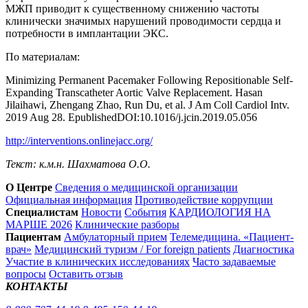
МЖП приводит к существенному снижению частоты
клинически значимых нарушений проводимости сердца и
потребности в имплантации ЭКС.
По материалам:
Minimizing Permanent Pacemaker Following Repositionable Self-
Expanding Transcatheter Aortic Valve Replacement. Hasan
Jilaihawi, Zhengang Zhao, Run Du, et al. J Am Coll Cardiol Intv.
2019 Aug 28. EpublishedDOI:10.1016/j.jcin.2019.05.056
http://interventions.onlinejacc.org/
Текст: к.м.н. Шахматова О.О.
О Центре
Сведения о медицинской организации
Официальная информация
Противодействие коррупции
Специалистам
Новости
События
КАРДИОЛОГИЯ НА
МАРШЕ 2026
Клинические разборы
Пациентам
Амбулаторный прием
Телемедицина. «Пациент-
врач»
Медицинский туризм / For foreign patients
Диагностика
Участие в клинических исследованиях
Часто задаваемые
вопросы
Оставить отзыв
КОНТАКТЫ