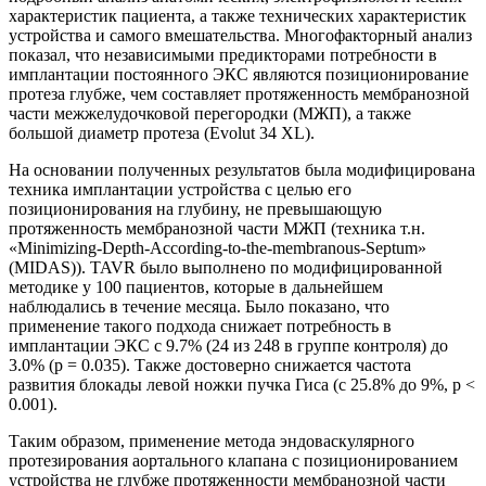
характеристик пациента, а также технических характеристик
устройства и самого вмешательства. Многофакторный анализ
показал, что независимыми предикторами потребности в
имплантации постоянного ЭКС являются позиционирование
протеза глубже, чем составляет протяженность мембранозной
части межжелудочковой перегородки (МЖП), а также
большой диаметр протеза (Evolut 34 XL).
На основании полученных результатов была модифицирована
техника имплантации устройства с целью его
позиционирования на глубину, не превышающую
протяженность мембранозной части МЖП (техника т.н.
«Minimizing-Depth-According-to-the-membranous-Septum»
(MIDAS)). TAVR было выполнено по модифицированной
методике у 100 пациентов, которые в дальнейшем
наблюдались в течение месяца. Было показано, что
применение такого подхода снижает потребность в
имплантации ЭКС с 9.7% (24 из 248 в группе контроля) до
3.0% (p = 0.035). Также достоверно снижается частота
развития блокады левой ножки пучка Гиса (с 25.8% до 9%, p <
0.001).
Таким образом, применение метода эндоваскулярного
протезирования аортального клапана с позиционированием
устройства не глубже протяженности мембранозной части