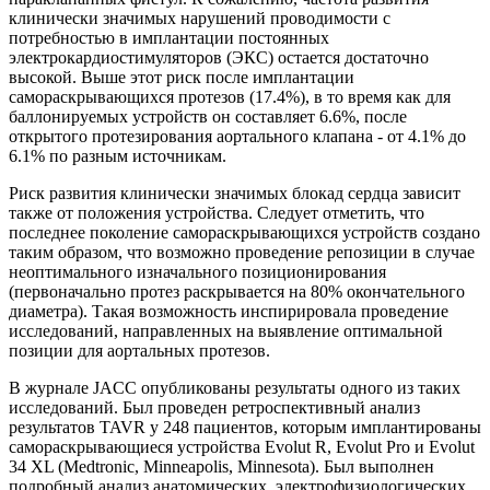
клинически значимых нарушений проводимости с
потребностью в имплантации постоянных
электрокардиостимуляторов (ЭКС) остается достаточно
высокой. Выше этот риск после имплантации
самораскрывающихся протезов (17.4%), в то время как для
баллонируемых устройств он составляет 6.6%, после
открытого протезирования аортального клапана - от 4.1% до
6.1% по разным источникам.
Риск развития клинически значимых блокад сердца зависит
также от положения устройства. Следует отметить, что
последнее поколение самораскрывающихся устройств создано
таким образом, что возможно проведение репозиции в случае
неоптимального изначального позиционирования
(первоначально протез раскрывается на 80% окончательного
диаметра). Такая возможность инспирировала проведение
исследований, направленных на выявление оптимальной
позиции для аортальных протезов.
В журнале JACC опубликованы результаты одного из таких
исследований. Был проведен ретроспективный анализ
результатов TAVR у 248 пациентов, которым имплантированы
самораскрывающиеся устройства Evolut R, Evolut Pro и Evolut
34 XL (Medtronic, Minneapolis, Minnesota). Был выполнен
подробный анализ анатомических, электрофизиологических