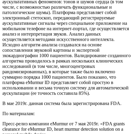
аускультативных феноменов: тонов и шумов сердца (в том
числе, с возможностью различать функциональные и
патологические шумы). Платформа представляет собой
электронный стетоскоп, передающий регистрируемые
аускультативные сигналы через специальное приложение на
мобильном телефоне на интернет-портал, где осуществляется
анализ и интерпретация звуков. Анализ данных
осуществляется методами искусственного интеллекта.
Исходно алгоритм анализа создавался на основе
сопоставления звуковой картины и экспертной
эхокардиографии 1000 пациентов. Валидирование созданного
алгоритма проводилось в рамках нескольких клинических
исследований (в том числе, многоцентровых
рандомизированных), в которые также было включено
суммарно порядка 1000 пациентов. Было показано, что
платформа eMurmur ID представляет собой простую в
использовании и весьма точную систему для автоматической
аускультации (ее точность составила 85%).
В мае 2019г. данная система была зарегистрирована FDA.
По материалам:
Пресс-релиз компании eMurmur от 7 мая 2019г. «FDA grants
clearance for eMurmur ID, heart murmur detection solution on a