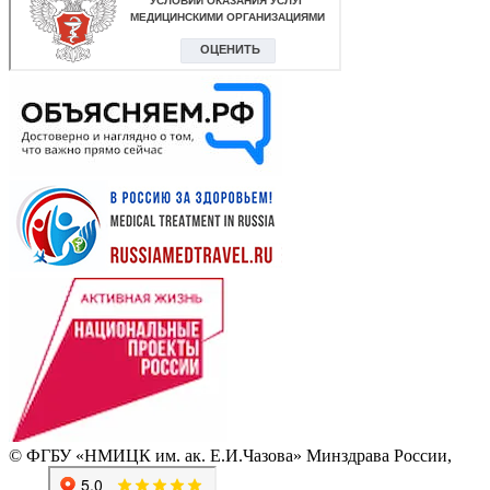
© ФГБУ «НМИЦК им. ак. Е.И.Чазова» Минздрава России,