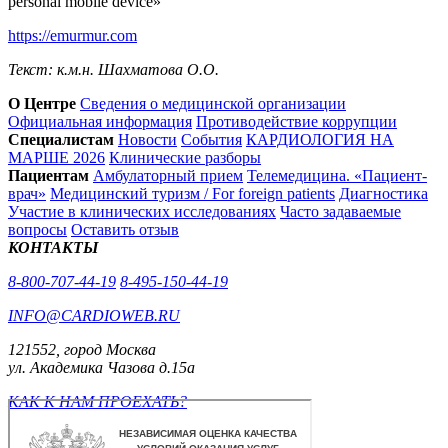
personal mobile device»
https://emurmur.com
Текст: к.м.н. Шахматова О.О.
О Центре
Сведения о медицинской организации
Официальная информация
Противодействие коррупции
Специалистам
Новости
События
КАРДИОЛОГИЯ НА
МАРШЕ 2026
Клинические разборы
Пациентам
Амбулаторный прием
Телемедицина. «Пациент-
врач»
Медицинский туризм / For foreign patients
Диагностика
Участие в клинических исследованиях
Часто задаваемые
вопросы
Оставить отзыв
КОНТАКТЫ
8-800-707-44-19
8-495-150-44-19
INFO@CARDIOWEB.RU
121552, город Москва
ул. Академика Чазова д.15а
КАК К НАМ ПРОЕХАТЬ?