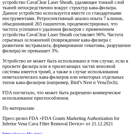
устройство CavaClear Laser Sheath, удаляющее тонкий слой
тканей непосредственно вокруг структур кава-фильтра.
Данное устройство используется вместе со стандартными
инструментами. Ретроспективный анализ опыта 7 клиник,
объединивший 265 пациентов, продемонстрировал, что
частота успешного удаления фильтров с применением
устройства CavaClear Laser Sheath составляет 96%. Частота
серьезных осложнений (повреждение кава-фильтра с
развитием экстравазата, формирование гематомы, разрушение
фильтра) не превышает 3%.
Устройство не может быть использовано в том случае, если в
просвете фильтра или в прилегающих частях венозной
системы имеется тромб, а также в случае использования
неметаллических кава-фильтров или некоторых отдельных
типов кава-фильтров (например, Bird’s Nest и VenaTech).
FDA посчитало, что может быть разрешено коммерческое
использование приспособления.
По материалам:
Пресс-релиз FDA «FDA Grants Marketing Authorization for
Inferior Vena Cava Filter Removal Device» от 21.12.2021
https://www.fda.gov/