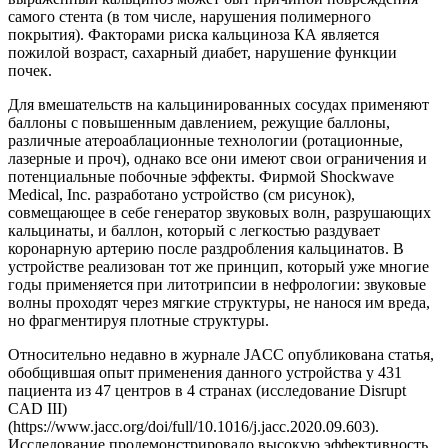
самого стента (в том числе, нарушения полимерного
покрытия). Факторами риска кальциноза КА является
пожилой возраст, сахарный диабет, нарушение функции
почек.
Для вмешательств на кальцинированных сосудах применяют
баллоны с повышенным давлением, режущие баллоны,
различные атероаблационные технологии (ротационные,
лазерные и проч), однако все они имеют свои ограничения и
потенциальные побочные эффекты. Фирмой Shockwave
Medical, Inc. разработано устройство (см рисунок),
совмещающее в себе генератор звуковых волн, разрушающих
кальцинаты, и баллон, который с легкостью раздувает
коронарную артерию после раздробления кальцинатов. В
устройстве реализован тот же принцип, который уже многие
годы применяется при литотрипсии в нефрологии: звуковые
волны проходят через мягкие структуры, не нанося им вреда,
но фрагментируя плотные структуры.
Относительно недавно в журнале JACC опубликована статья,
обобщившая опыт применения данного устройства у 431
пациента из 47 центров в 4 странах (исследование Disrupt
CAD III)
(https://www.jacc.org/doi/full/10.1016/j.jacc.2020.09.603).
Исследование продемонстрировало высокую эффективность