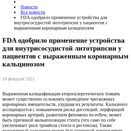
Новости
Все новости
FDA одобрило применение устройства для
внутрисосудистой литотрипсии у пациентов с
выраженным коронарным кальцинозом
FDA одобрило применение устройства
для внутрисосудистой литотрипсии у
пациентов с выраженным коронарным
кальцинозом
18 февраля 2021
Выраженная кальцификация атеросклеротических бляшек
может существенно осложнять проведение чрескожных
коронарных вмешательств, ухудшая их результаты. Кальциноз
ассоциируется с повышением риска диссекций, перфораций
коронарных артерий, развитием феномена no-reflow, может
быть причиной мальаппозиции стента (что само по себе
увеличивает риск тромбоза стента и рестеноза). Также
выраженный кальциноз может быт причиной повреждения