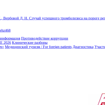
К., Вербовой Д. Н. Случай успешного тромболизиса на пороге 
/ehz468
 информация
Противодействие коррупции
 2026
Клинические разборы
ач»
Медицинский туризм / For foreign patients
Диагностика
Участ