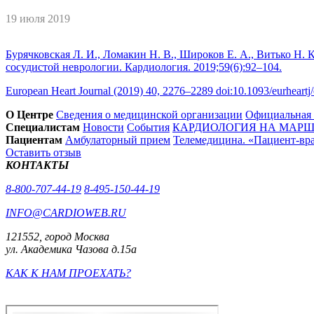
19 июля 2019
Бурячковская Л. И., Ломакин Н. В., Широков Е. А., Витько Н. 
сосудистой неврологии. Кардиология. 2019;59(6):92–104.
European Heart Journal (2019) 40, 2276–2289 doi:10.1093/eurheartj
О Центре
Сведения о медицинской организации
Официальная
Специалистам
Новости
События
КАРДИОЛОГИЯ НА МАРШЕ
Пациентам
Амбулаторный прием
Телемедицина. «Пациент-вр
Оставить отзыв
КОНТАКТЫ
8-800-707-44-19
8-495-150-44-19
INFO@CARDIOWEB.RU
121552, город Москва
ул. Академика Чазова д.15а
КАК К НАМ ПРОЕХАТЬ?