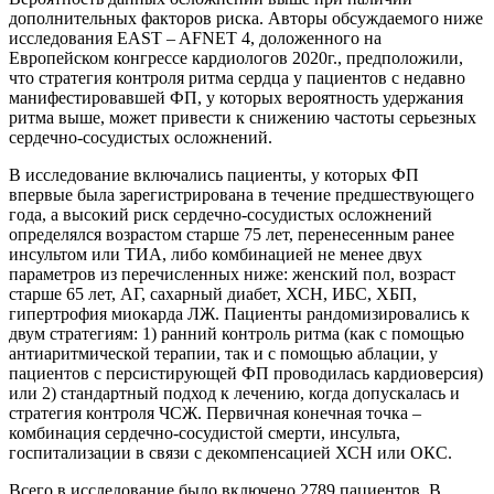
дополнительных факторов риска. Авторы обсуждаемого ниже
исследования EAST – AFNET 4, доложенного на
Европейском конгрессе кардиологов 2020г., предположили,
что стратегия контроля ритма сердца у пациентов с недавно
манифестировавшей ФП, у которых вероятность удержания
ритма выше, может привести к снижению частоты серьезных
сердечно-сосудистых осложнений.
В исследование включались пациенты, у которых ФП
впервые была зарегистрирована в течение предшествующего
года, а высокий риск сердечно-сосудистых осложнений
определялся возрастом старше 75 лет, перенесенным ранее
инсультом или ТИА, либо комбинацией не менее двух
параметров из перечисленных ниже: женский пол, возраст
старше 65 лет, АГ, сахарный диабет, ХСН, ИБС, ХБП,
гипертрофия миокарда ЛЖ. Пациенты рандомизировались к
двум стратегиям: 1) ранний контроль ритма (как с помощью
антиаритмической терапии, так и с помощью аблации, у
пациентов с персистирующей ФП проводилась кардиоверсия)
или 2) стандартный подход к лечению, когда допускалась и
стратегия контроля ЧСЖ. Первичная конечная точка –
комбинация сердечно-сосудистой смерти, инсульта,
госпитализации в связи с декомпенсацией ХСН или ОКС.
Всего в исследование было включено 2789 пациентов. В