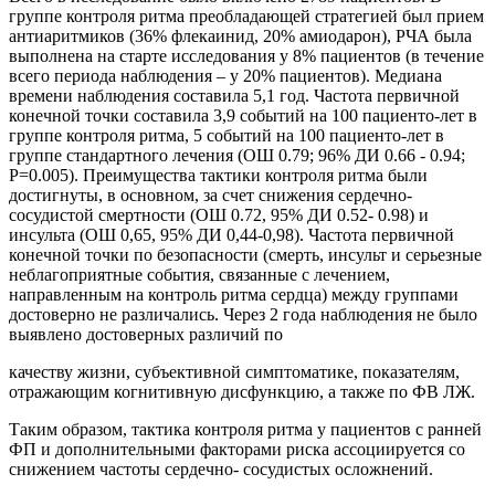
группе контроля ритма преобладающей стратегией был прием
антиаритмиков (36% флекаинид, 20% амиодарон), РЧА была
выполнена на старте исследования у 8% пациентов (в течение
всего периода наблюдения – у 20% пациентов). Медиана
времени наблюдения составила 5,1 год. Частота первичной
конечной точки составила 3,9 событий на 100 пациенто-лет в
группе контроля ритма, 5 событий на 100 пациенто-лет в
группе стандартного лечения (ОШ 0.79; 96% ДИ 0.66 - 0.94;
P=0.005). Преимущества тактики контроля ритма были
достигнуты, в основном, за счет снижения сердечно-
сосудистой смертности (ОШ 0.72, 95% ДИ 0.52- 0.98) и
инсульта (ОШ 0,65, 95% ДИ 0,44-0,98). Частота первичной
конечной точки по безопасности (смерть, инсульт и серьезные
неблагоприятные события, связанные с лечением,
направленным на контроль ритма сердца) между группами
достоверно не различались. Через 2 года наблюдения не было
выявлено достоверных различий по
качеству жизни, субъективной симптоматике, показателям,
отражающим когнитивную дисфункцию, а также по ФВ ЛЖ.
Таким образом, тактика контроля ритма у пациентов с ранней
ФП и дополнительными факторами риска ассоциируется со
снижением частоты сердечно- сосудистых осложнений.