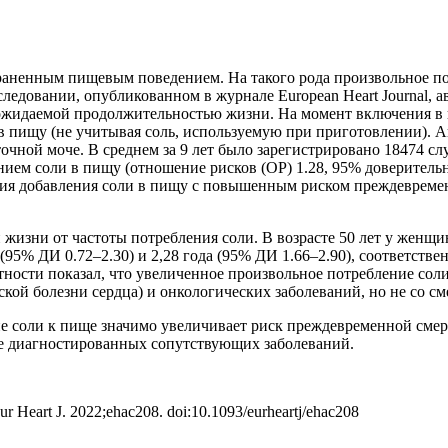
траненным пищевым поведением. На такого рода произвольное по
следовании, опубликованном в журнале European Heart Journal,
жидаемой продолжительностью жизни. На момент включения в ис
ль в пищу (не учитывая соль, используемую при приготовлении
точной моче. В среднем за 9 лет было зарегистрировано 18474 
ием соли в пищу (отношение рисков (ОР) 1.28, 95% доверительны
иация добавления соли в пищу с повышенным риском преждевреме
изни от частоты потребления соли. В возрасте 50 лет у женщин
95% ДИ 0.72–2.30) и 2,28 года (95% ДИ 1.66–2.90), соответстве
ности показал, что увеличенное произвольное потребление сол
еской болезни сердца) и онкологических заболеваний, но не со 
ние соли к пище значимо увеличивает риск преждевременной сме
ее диагностированных сопутствующих заболеваний.
 Eur Heart J. 2022;ehac208. doi:10.1093/eurheartj/ehac208