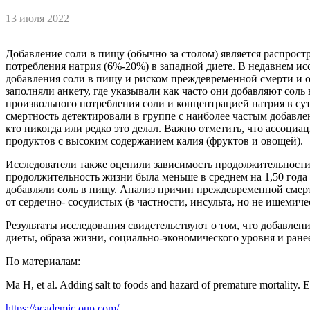
13 июля 2022
Добавление соли в пищу (обычно за столом) является распрос
потребления натрия (6%-20%) в западной диете. В недавнем ис
добавления соли в пищу и риском преждевременной смерти и о
заполняли анкету, где указывали как часто они добавляют со
произвольного потребления соли и концентрацией натрия в су
смертность детектировали в группе с наиболее частым добавлен
кто никогда или редко это делал. Важно отметить, что ассоц
продуктов с высоким содержанием калия (фруктов и овощей).
Исследователи также оценили зависимость продолжительности ж
продолжительность жизни была меньше в среднем на 1,50 года (
добавляли соль в пищу. Анализ причин преждевременной смерт
от сердечно- сосудистых (в частности, инсульта, но не ишемич
Результаты исследования свидетельствуют о том, что добавле
диеты, образа жизни, социально-экономического уровня и ран
По материалам:
Ma H, et al. Adding salt to foods and hazard of premature mortality.
https://academic.oup.com/