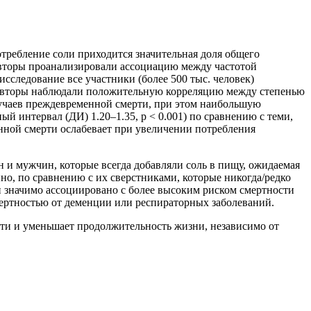
требление соли приходится значительная доля общего
 авторы проанализировали ассоциацию между частотой
следование все участники (более 500 тыс. человек)
). Авторы наблюдали положительную корреляцию между степенью
случаев преждевременной смерти, при этом наибольшую
й интервал (ДИ) 1.20–1.35, p < 0.001) по сравнению с теми,
нной смерти ослабевает при увеличении потребления
 и мужчин, которые всегда добавляли соль в пищу, ожидаемая
нно, по сравнению с их сверстниками, которые никогда/редко
и значимо ассоциировано с более высоким риском смертности
смертностью от деменции или респираторных заболеваний.
рти и уменьшает продолжительность жизни, независимо от