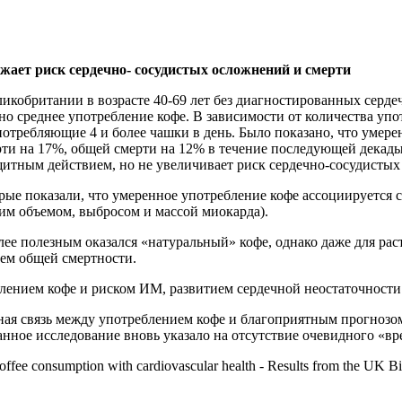
жает риск сердечно- сосудистых осложнений и смерти
икобритании в возрасте 40-69 лет без диагностированных серд
о среднее употребление кофе. В зависимости от количества упо
отребляющие 4 и более чашки в день. Было показано, что умерен
рти на 17%, общей смерти на 12% в течение последующей декады
ащитным действием, но не увеличивает риск сердечно-сосудисты
рые показали, что умеренное употребление кофе ассоциируетс
им объемом, выбросом и массой миокарда).
лее полезным оказался «натуральный» кофе, однако даже для ра
ем общей смертности.
лением кофе и риском ИМ, развитием сердечной неостаточности.
ая связь между употреблением кофе и благоприятным прогнозом
нное исследование вновь указало на отсутствие очевидного «вре
y coffee consumption with cardiovascular health - Results from the UK 