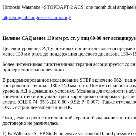
Hirotoshi Watanabe «STOPDAPT-2 ACS: one-month dual antiplatelet 
https://digital-congress.escardio.org/
Целевое САД менее 130 мм рт. ст. у лиц 60-80 лет ассоции
Целевой уровень САД у пожилых пациентов является предмето
менее 130 мм рт.ст. до поддержания целевого диапазона 130-<15
Более интенсивная гипотензивная терапия ассоциируется со с
приверженностью к лечению.
В рандомизированное исследование STEP включено 9624 пациен
контрольной группы - 130-<150 мм рт ст. Помимо офисного из
уровень АД в домашних условиях. Медиана длительности набл
конечной точки инсульт/острый коронарный синдром/острая д
смерть (ОШ 0.74; 95% ДИ 0.60 - 0.92; P=0.007). Также отмеч
ОКС, острой декомпенсации НК.
Ожидаемо в группе интенсивной терапии была выше частота эп
достоверно не различалась.
1) B. Williams «STEP Study: intensive vs. standard blood pressure 