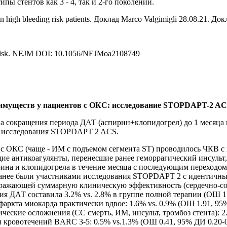
пы стентов как 3 - 4, так и 2-го поколений.
in high bleeding risk patients. Доклад Marco Valgimigli 28.08.21. До
ing Risk. NEJM DOI: 10.1056/NEJMoa2108749
реимуществ у пациентов с ОКС: исследование STOPDAPT-2 A
сокращения периода ДАТ (аспирин+клопидогрел) до 1 месяца 
и исследования STOPDAPT 2 ACS.
 с ОКС (чаще - ИМ с подъемом сегмента ST) проводилось ЧКВ с 
 антикоагулянты, перенесшие ранее геморрагический инсульт, 
на и клопидогрела в течение месяца с последующим переходом 
 ранее были участниками исследования STOPDAPT 2 с идентичны
ражающей суммарную клиническую эффективность (сердечно-сосу
я ДАТ составила 3.2% vs. 2.8% в группе полной терапии (ОШ 1.14
ркта миокарда практически вдвое: 1.6% vs. 0.9% (ОШ 1.91, 95% 
ские осложнения (СС смерть, ИМ, инсульт, тромбоз стента): 2.
кровотечений BARC 3-5: 0.5% vs.1.3% (ОШ 0.41, 95% ДИ 0.20-0