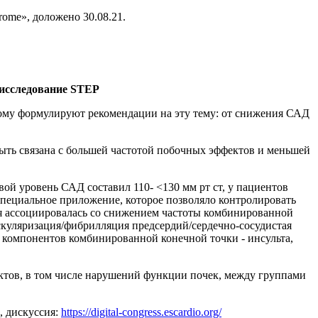
drome», доложено 30.08.21.
: исследование STEP
ому формулируют рекомендации на эту тему: от снижения САД
быть связана с большей частотой побочных эффектов и меньшей
й уровень САД составил 110- <130 мм рт ст, у пациентов
специальное приложение, которое позволяло контролировать
ия ассоциировалась со снижением частоты комбинированной
скуляризация/фибрилляция предсердий/сердечно-сосудистая
х компонентов комбинированной конечной точки - инсульта,
ктов, в том числе нарушений функции почек, между группами
д, дискуссия:
https://digital-congress.escardio.org/