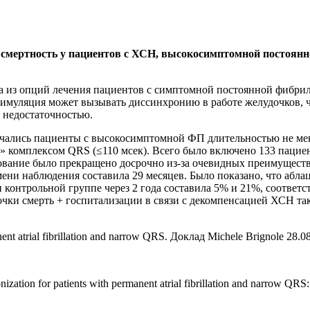
смертность у пациентов с ХСН, высокосимптомной постоянн
а из опций лечения пациентов с симптомной постоянной фибрилл
муляция может вызывать диссинхронию в работе желудочков, 
 недостаточностью.
ались пациенты с высокосимптомной ФП длительностью не менее
м» комплексом QRS (≤110 мсек). Всего было включено 133 паци
вание было прекращено досрочно из-за очевидных преимуществ 
ени наблюдения составила 29 месяцев. Было показано, что абла
 и контрольной группе через 2 года составила 5% и 21%, соответ
очки смерть + госпитализации в связи с декомпенсацией ХСН та
ent atrial fibrillation and narrow QRS. Доклад Michele Brignole 28.
onization for patients with permanent atrial fibrillation and narrow QR