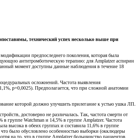
опоставимы, технический успех несколько выше при
 модификации предпоследнего поколения, которая была
едующую антитромботическую терапию: для Amplatzer аспирин
 данный момент доступны данные наблюдения в течение 18
процедуральных осложнений. Частота выявления
1,1%, р=0,0025). Предполагается, что при сложной анатомии
ование которой должно улучшить прилегание к устью ушка ЛП.
ройств, достоверно не различалась. Так, частота смерти от
 в группе Watchman и 14,5% в группе Amplatzer. Частота
ыла высока в обеих группах и составила 11,6% в группе
й, что было обусловлено особенностью выборки (окклюдеры
тря на то, что в группе Amplatzer большинство пациентов