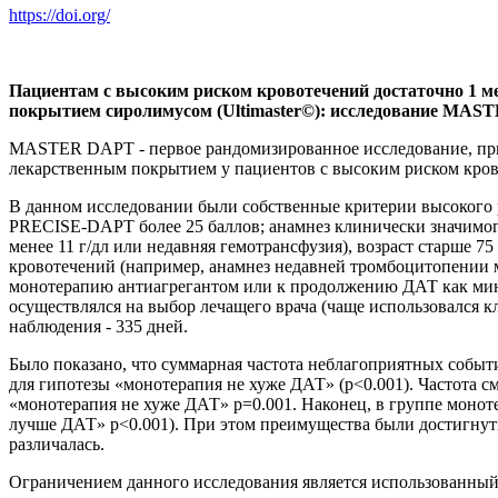
https://doi.org/
Пациентам с высоким риском кровотечений достаточно 1 м
покрытием сиролимусом (Ultimaster©): исследование MA
MASTER DAPT - первое рандомизированное исследование, при
лекарственным покрытием у пациентов с высоким риском кров
В данном исследовании были собственные критерии высокого р
PRECISE-DAPT более 25 баллов; анамнез клинически значимого 
менее 11 г/дл или недавняя гемотрансфузия), возраст старше 7
кровотечений (например, анамнез недавней тромбоцитопении м
монотерапию антиагрегантом или к продолжению ДАТ как миним
осуществлялся на выбор лечащего врача (чаще использовался к
наблюдения - 335 дней.
Было показано, что суммарная частота неблагоприятных событи
для гипотезы «монотерапия не хуже ДАТ» (р<0.001). Частота с
«монотерапия не хуже ДАТ» р=0.001. Наконец, в группе моно
лучше ДАТ» р<0.001). При этом преимущества были достигнут
различалась.
Ограничением данного исследования является использованный 