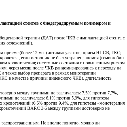
плантацией стентов с биодеградируемым полимером и
оцитарной терапии (ДАТ) после ЧКВ с имплантацией стента с
ких осложнений).
м приеме (более 12 мес) антикоагулянтов; прием НПСВ, ГКС;
кровотеч., если источник не был устранен; анемия (гемоглобин
 риском кровотечения; системные состояния с повышенным риском
ям, через месяц после ЧКВ рандомизировались к переходу на
 а также выбор препарата в рамках монотерапии
 ОКС в качестве причины индексного ЧКВ), длительность
товерно между группами не различалась: 7,5% против 7,7%,
ппами не различалась: 6,1% против 5,9%, для гипотезы
 кровотечений (6,5% против 9,4%, для гипотезы «монотерапия
 кровотечений BARC 3-5 между группами достоверно не
о распространенным. Не вполне понятно, можно ли