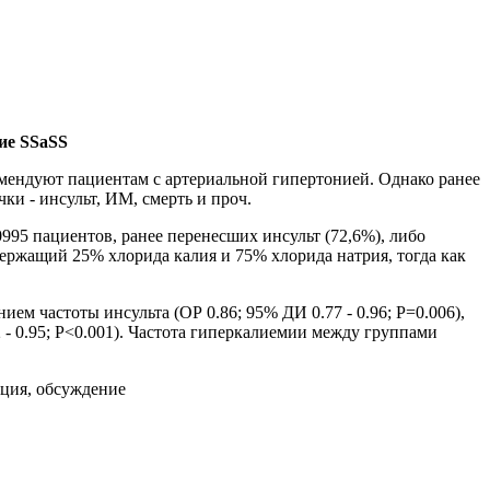
ие SSaSS
омендуют пациентам с артериальной гипертонией. Однако ранее
и - инсульт, ИМ, смерть и проч.
995 пациентов, ранее перенесших инсульт (72,6%), либо
держащий 25% хлорида калия и 75% хлорида натрия, тогда как
м частоты инсульта (ОР 0.86; 95% ДИ 0.77 - 0.96; P=0.006),
 - 0.95; P<0.001). Частота гиперкалиемии между группами
нтация, обсуждение