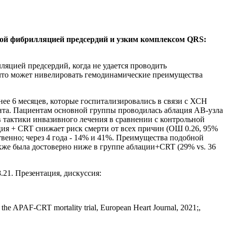
ой фибрилляцией предсердий и узким комплексом QRS:
яцией предсердий, когда не удается проводить
что может нивелировать гемодинамические преимущества
 6 месяцев, которые госпитализировались в связи с ХСН
ента. Пациентам основной группы проводилась аблация АВ-узла
тактики инвазивного лечения в сравнении с контрольной
ция + CRT снижает риск смерти от всех причин (ОШ 0.26, 95%
ственно; через 4 года - 14% и 41%. Преимущества подобной
кже была достоверно ниже в группе аблации+CRT (29% vs. 36
08.21. Презентация, дискуссия:
S: the APAF-CRT mortality trial, European Heart Journal, 2021;,