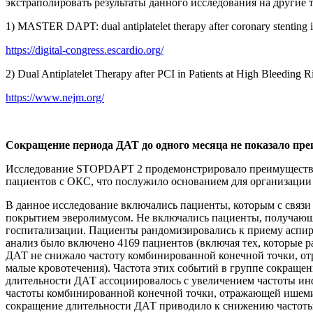
экстраполировать результаты данного исследования на другие ти
1) MASTER DAPT: dual antiplatelet therapy after coronary stenting 
https://digital-congress.escardio.org/
2) Dual Antiplatelet Therapy after PCI in Patients at High Bleed
https://www.nejm.org/
Сокращение периода ДАТ до одного месяца не показало п
Исследование STOPDAPT 2 продемонстрировало преимущества 
пациентов с ОКС, что послужило основанием для организаци
В данное исследование включались пациенты, которым с связи
покрытием эверолимусом. Не включались пациенты, получающие
госпитализации. Пациенты рандомизировались к приему аспири
анализ было включено 4169 пациентов (включая тех, которые
ДАТ не снижало частоту комбинированной конечной точки, от
малые кровотечения). Частота этих событий в группе сокращени
длительности ДАТ ассоциировалось с увеличением частоты инфа
частоты комбинированной конечной точки, отражающей ишемиче
сокращение длительности ДАТ приводило к снижению частоты 