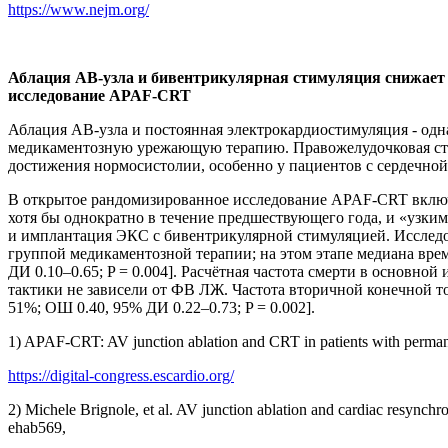
https://www.nejm.org/
Аблация АВ-узла и бивентрикулярная стимуляция снижает 
исследование APAF-CRT
Аблация АВ-узла и постоянная электрокардиостимуляция - одн
медикаментозную урежающую терапию. Правожелудочковая сти
достижения нормосистолии, особенно у пациентов с сердечной
В открытое рандомизированное исследование APAF-CRT включ
хотя бы однократно в течение предшествующего года, и «узки
и имплантация ЭКС с бивентрикулярной стимуляцией. Исследо
группой медикаментозной терапии; на этом этапе медиана врем
ДИ 0.10–0.65; P = 0.004]. Расчётная частота смерти в основной
тактики не зависели от ФВ ЛЖ. Частота вторичной конечной т
51%; ОШ 0.40, 95% ДИ 0.22–0.73; P = 0.002].
1) APAF-CRT: AV junction ablation and CRT in patients with perman
https://digital-congress.escardio.org/
2) Michele Brignole, et al. AV junction ablation and cardiac resynchr
ehab569,