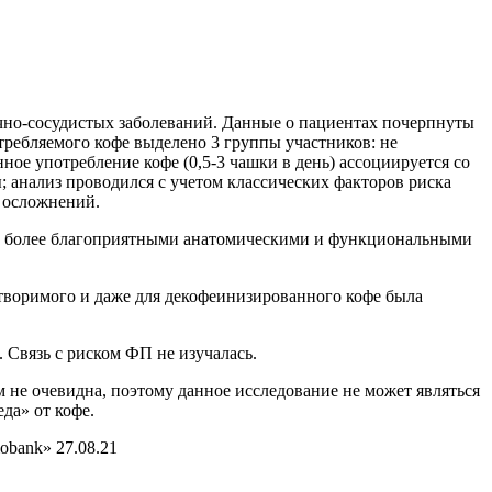
ечно-сосудистых заболеваний. Данные о пациентах почерпнуты
требляемого кофе выделено 3 группы участников: не
ное употребление кофе (0,5-3 чашки в день) ассоциируется со
; анализ проводился с учетом классических факторов риска
х осложнений.
я с более благоприятными анатомическими и функциональными
створимого и даже для декофеинизированного кофе была
 Связь с риском ФП не изучалась.
 не очевидна, поэтому данное исследование не может являться
да» от кофе.
Biobank» 27.08.21