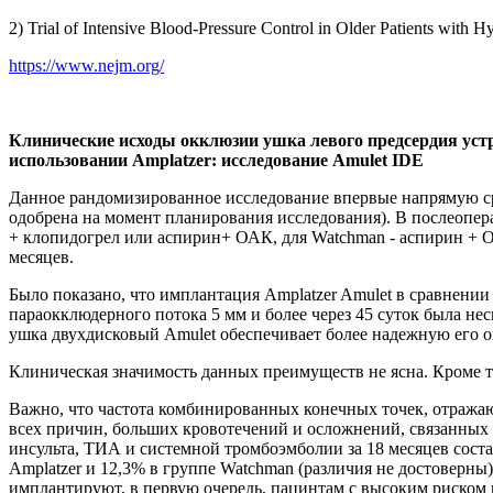
2) Trial of Intensive Blood-Pressure Control in Older Patients w
https://www.nejm.org/
Клинические исходы окклюзии ушка левого предсердия устр
использовании Amplatzer: исследование Amulet IDE
Данное рандомизированное исследование впервые напрямую сра
одобрена на момент планирования исследования). В послеопе
+ клопидогрел или аспирин+ ОАК, для Watchman - аспирин + О
месяцев.
Было показано, что имплантация Amplatzer Amulet в сравнени
параокклюдерного потока 5 мм и более через 45 суток была не
ушка двухдисковый Amulet обеспечивает более надежную его 
Клиническая значимость данных преимуществ не ясна. Кроме 
Важно, что частота комбинированных конечных точек, отражающ
всех причин, больших кровотечений и осложнений, связанных с
инсульта, ТИА и системной тромбоэмболии за 18 месяцев соста
Amplatzer и 12,3% в группе Watchman (различия не достоверны
имплантируют, в первую очередь, пацинтам с высоким риском к