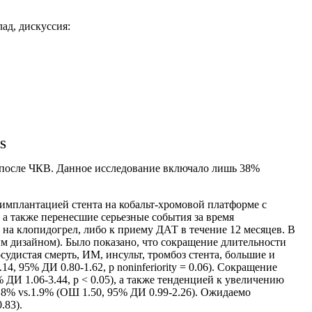
клад, дискуссия:
CS
после ЧКВ. Данное исследование включало лишь 38%
имплантацией стента на кобальт-хромовой платформе с
а также перенесшие серьезные события за время
на клопидогрел, либо к приему ДАТ в течение 12 месяцев. В
м дизайном). Было показано, что сокращение длительности
дистая смерть, ИМ, инсульт, тромбоз стента, большие и
, 95% ДИ 0.80-1.62, p noninferiority = 0.06). Сокращение
ДИ 1.06-3.44, p < 0.05), а также тенденцией к увеличению
8% vs.1.9% (ОШ 1.50, 95% ДИ 0.99-2.26). Ожидаемо
.83).