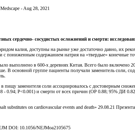
 - Medscape - Aug 28, 2021
езных сердечно- сосудистых осложнений и смерти: исследован
оридом калия, доступны на рынке уже достаточно давно, их рек
 с пониженным содержанием натрия на «твердые» конечные точк
ыло выполнено в 600-х деревнях Китая. Всего было включено 20
рше. В основной группе пациенты получали заменитель соли, со
ль.
 в пищу заменителя соли ассоциировалось с достоверным снижение
- 0.94; P<0.001) и смерти от всех причин (ОР 0.88; 95% ДИ 0.82
of salt substitutes on cardiovascular events and death» 29.08.21 Презе
th. NEJM DOI: 10.1056/NEJMoa2105675