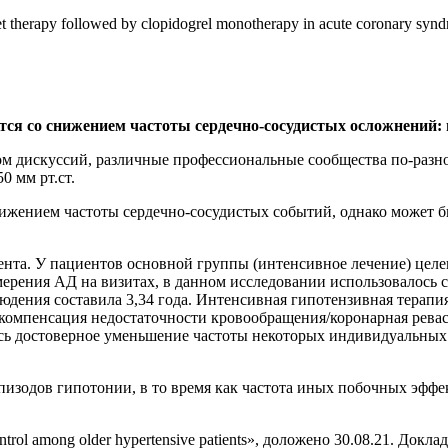
therapy followed by clopidogrel monotherapy in acute coronary syn
руется со снижением частоты сердечно-сосудистых осложнений
м дискуссий, различные профессиональные сообщества по-разн
0 мм рт.ст.
нижением частоты сердечно-сосудистых событий, однако может 
та. У пациентов основной группы (интенсивное лечение) целево
мерения АД на визитах, в данном исследовании использовалось 
юдения составила 3,34 года. Интенсивная гипотензивная терап
екомпенсация недостаточности кровообращения/коронарная рева
алось достоверное уменьшение частоты некоторых индивидуальны
изодов гипотонии, в то время как частота иных побочных эффе
control among older hypertensive patients», доложено 30.08.21. Докла