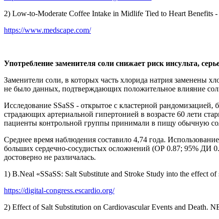
2) Low-to-Moderate Coffee Intake in Midlife Tied to Heart Benefits
https://www.medscape.com/
Употребление заменителя соли снижает риск инсульта, серь
Заменители соли, в которых часть хлорида натрия заменены хл
не было данных, подтверждающих положительное влияние соли
Исследование SSaSS - открытое c кластерной рандомизацией, б
страдающих артериальной гипертонией в возрасте 60 лети ста
пациенты контрольной группы принимали в пищу обычную со
Среднее время наблюдения составило 4,74 года. Использование
больших сердечно-сосудистых осложнений (ОР 0.87; 95% ДИ 0.8 
достоверно не различалась.
1) B.Neal «SSaSS: Salt Substitute and Stroke Study into the effect 
https://digital-congress.escardio.org/
2) Effect of Salt Substitution on Cardiovascular Events and Dea