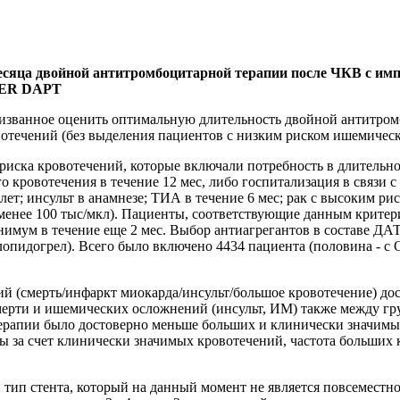
есяца двойной антитромбоцитарной терапии после ЧКВ с им
STER DAPT
званное оценить оптимальную длительность двойной антитромб
отечений (без выделения пациентов с низким риском ишемичес
иска кровотечений, которые включали потребность в длительно
кровотечения в течение 12 мес, либо госпитализация в связи с 
5 лет; инсульт в анамнезе; ТИА в течение 6 мес; рак с высоким
енее 100 тыс/мкл). Пациенты, соответствующие данным критери
ум в течение еще 2 мес. Выбор антиагрегантов в составе ДАТ,
лопидогрел). Всего было включено 4434 пациента (половина - с
й (смерть/инфаркт миокарда/инсульт/большое кровотечение) дос
мерти и ишемических осложнений (инсульт, ИМ) также между гру
терапии было достоверно меньше больших и клинически значимых
ы за счет клинически значимых кровотечений, частота больших
тип стента, который на данный момент не является повсеместн