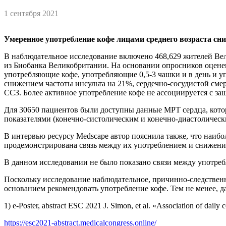
1 сентября 2021
Умеренное употребление кофе лицами среднего возраста сни
В наблюдательное исследование включено 468,629 жителей Вел
из Биобанка Великобритании. На основании опросников оценен
употребляющие кофе, употребляющие 0,5-3 чашки и в день и уп
снижением частоты инсульта на 21%, сердечно-сосудистой сме
ССЗ. Более активное употребление кофе не ассоциируется с з
Для 30650 пациентов были доступны данные МРТ сердца, кото
показателями (конечно-систолическим и конечно-диастолическ
В интервью ресурсу Medscape автор пояснила также, что наибо
продемонстрирована связь между их употреблением и снижени
В данном исследовании не было показано связи между употреб
Поскольку исследование наблюдательное, причинно-следственн
основанием рекомендовать употребление кофе. Тем не менее, да
1) e-Poster, abstract ESC 2021 J. Simon, et al. «Association of dail
https://esc2021-abstract.medicalcongress.online/