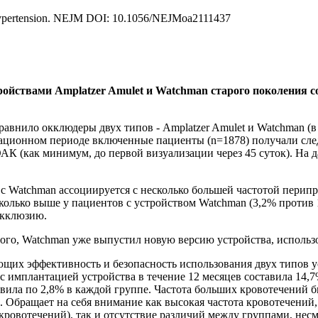
ith Hypertension. NEJM DOI: 10.1056/NEJMoa2111437
ойствами Amplatzer Amulet и Watchman старого поколения с
внило окклюдеры двух типов - Amplatzer Amulet и Watchman (в
рационном периоде включенные пациенты (n=1878) получали сл
АК (как минимум, до первой визуализации через 45 суток). На
и с Watchman ассоциируется с несколько большей частотой пери
сколько выше у пациентов с устройством Watchman (3,2% против 
окклюзию.
того, Watchman уже выпустил новую версию устройства, использ
их эффективность и безопасность использования двух типов уст
 имплантацией устройства в течение 12 месяцев составила 14,7%
вила по 2,8% в каждой группе. Частота больших кровотечений б
). Обращает на себя внимание как высокая частота кровотечени
ровотечений), так и отсутствие различий между группами, несмо