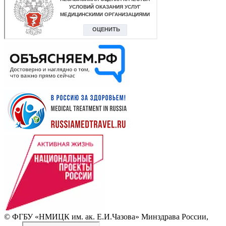
© ФГБУ «НМИЦК им. ак. Е.И.Чазова» Минздрава России,