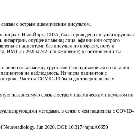
связан с острым ишемическим инсультом.
больницах г. Нью-Йорк, США, была проведена визуализирующая
и, дизартрии, опущения мышц лица, афазии или острого
лены с пациентами без инсульта по возрасту, полу и
та, ИМТ 25-29,9 кг/м2 или ожирение) в соотношении 1:2
. Половой состав между группами был одинаковым и составил
пациентов не наблюдалось. Из числа пациентов с
контроле. Частота COVID-19 была достоверно выше у
ерную независимую связь с острым ишемическим инсультом по
изуализирующими методами, в связи с чем пациенты с COVID-
l of Neuroradiology. Jun 2020, DOI: 10.3174/ajnr.A6650