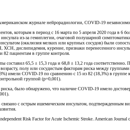
Американском журнале нейрорадиологии, COVID-19 независимо 
нтов, которым в период с 16 марта по 5 апреля 2020 года в 6 
 инсульта из-за гемиплегии, очаговой полушарной симптоматик
нсультом (окклюзия мелких или крупных сосудов) были сопостав
, ХСН, дислипидемия, курение, признаки перенесенного инсуль
 и 82 пациентам в группе контроля.
ы составил 65,5 ± 15,3 года и 68,8 ± 13,2 года соответственно
возрасту, полу или сосудистым факторам риска между группами 
%) имели COVID-19 по сравнению с 15 из 82 (18,3%) в группе 
нтрольной группой (р=0,001).
м риска, было обнаружено, что наличие COVID-19 имело достов
001).
о связано с острым ишемическим инсультом, подтвержденным в
азвития.
n Independent Risk Factor for Acute Ischemic Stroke. American Journa