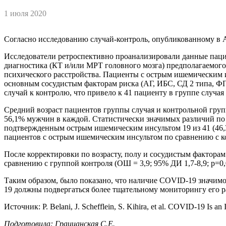
1 июля 2020
Согласно исследованию случай-контроль, опубликованному в 
Исследователи ретроспективно проанализировали данные пацие
диагностика (КТ и/или МРТ головного мозга) предполагаемого
психического расстройства. Пациенты с острым ишемическим и
основным сосудистым факторам риска (АГ, ИБС, СД 2 типа, ФП
случай к контролю, что привело к 41 пациенту в группе случая
Средний возраст пациентов группы случая и контрольной групп
56,1% мужчин в каждой. Статистически значимых различий по 
подтвержденным острым ишемическим инсультом 19 из 41 (46,3
пациентов с острым ишемическим инсультом по сравнению с ко
После корректировки по возрасту, полу и сосудистым фактора
сравнению с группой контроля (ОШ = 3,9; 95% ДИ 1,7-8,9; р=0,
Таким образом, было показано, что наличие COVID-19 значим
19 должны подвергаться более тщательному мониторингу его р
Источник: P. Belani, J. Schefflein, S. Kihira, et al. COVID-19 Is a
Подготовила: Грацианская С.Е.