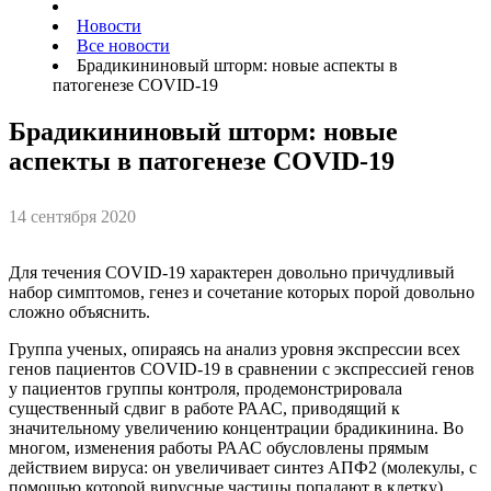
Новости
Все новости
Брадикининовый шторм: новые аспекты в
патогенезе COVID-19
Брадикининовый шторм: новые
аспекты в патогенезе COVID-19
14 сентября 2020
Для течения COVID-19 характерен довольно причудливый
набор симптомов, генез и сочетание которых порой довольно
сложно объяснить.
Группа ученых, опираясь на анализ уровня экспрессии всех
генов пациентов СOVID-19 в сравнении с экспрессией генов
у пациентов группы контроля, продемонстрировала
существенный сдвиг в работе РААС, приводящий к
значительному увеличению концентрации брадикинина. Во
многом, изменения работы РААС обусловлены прямым
действием вируса: он увеличивает синтез АПФ2 (молекулы, с
помощью которой вирусные частицы попадают в клетку).