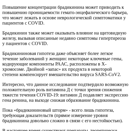
Повышение концентрации брадикинина может приводить к
повышению проницаемости гемато-энцефалического барьера,
что может лежать в основе неврологической симптоматики у
пациентов с COVID.
Брадикинин также может оказывать влияние на щитовидную
железу, вызывая описанные недавно симптомы гипертиреоза
у пациентов с СOVID.
Брадикининовая гипотеза даже объясняет более легкое
течение заболеваний у женщин: некоторые ключевые гены,
кодирующие компоненты РААС, расположены в Х-
хромосоме. Двойной «запас» их продукта в некоторой
степени компенсирует вмешательство вируса SARS-CoV2.
Интересно, что данное исследование подтвердило возможную
положительную роль витамина Д с точки зрения снижения
тяжести течения COVID-19: витамин Д подавляет экспрессию
гена ренина, на выходе снижая образование брадикинина.
Пока «брадикининовый шторм» - всего лишь гипотеза,
требующая доказательств (прямое измерение уровня
брадикинина довольно сложно в связи с его нестойкостью).
В настоящее время существуют препараты, теоретически