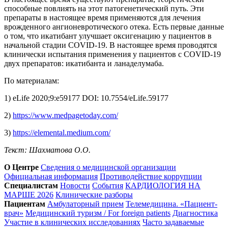
способные повлиять на этот патогенетический путь. Эти
препараты в настоящее время применяются для лечения
врожденного ангионевротического отека. Есть первые данные
о том, что икатибант улучшает оксигенацию у пациентов в
начальной стадии COVID-19. В настоящее время проводятся
клинически испытания применения у пациентов с COVID-19
двух препаратов: икатибанта и ланаделумаба.
По материалам:
1) eLife 2020;9:e59177 DOI: 10.7554/eLife.59177
2)
https://www.medpagetoday.com/
3)
https://elemental.medium.com/
Текст: Шахматова О.О.
О Центре
Сведения о медицинской организации
Официальная информация
Противодействие коррупции
Специалистам
Новости
События
КАРДИОЛОГИЯ НА
МАРШЕ 2026
Клинические разборы
Пациентам
Амбулаторный прием
Телемедицина. «Пациент-
врач»
Медицинский туризм / For foreign patients
Диагностика
Участие в клинических исследованиях
Часто задаваемые