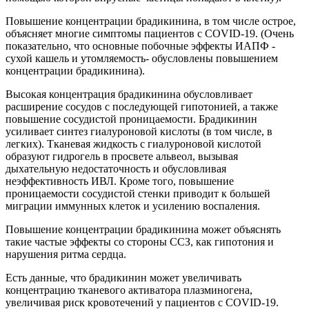
Повышение концентрации брадикинина, в том числе острое,
объясняет многие симптомы пациентов с COVID-19. (Очень
показательно, что основные побочные эффекты ИАПФ -
сухой кашель и утомляемость- обусловлены повышением
концентрации брадикинина).
Высокая концентрация брадикинина обусловливает
расширение сосудов с последующей гипотонией, а также
повышение сосудистой проницаемости. Брадикинин
усиливает синтез гиалуроновой кислоты (в том числе, в
легких). Тканевая жидкость с гиалуроновой кислотой
образуют гидрогель в просвете альвеол, вызывая
дыхательную недостаточность и обусловливая
неэффективность ИВЛ. Кроме того, повышение
проницаемости сосудистой стенки приводит к большей
миграции иммунных клеток и усилению воспаления.
Повышение концентрации брадикинина может объяснять
такие частые эффекты со стороны ССЗ, как гипотония и
нарушения ритма сердца.
Есть данные, что брадикинин может увеличивать
концентрацию тканевого активатора плазминогена,
увеличивая риск кровотечений у пациентов с COVID-19.