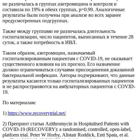
не различалась в группах азитромицина и контроля и
составила по 19% в обеих группах, p=0.99. Аналогичные
результаты были получены при анализе во всех заранее
предусмотренных подгруппах.
Также между группами не различалась длительность
госпитализации, число пациентов, выписанных в течение 28
суток, а также потребность в ИВЛ.
Таким образом, азитромицин, назначаемый
госпитализированным пациентам с COVID-19, не оказывает
существенного влияния на их прогноз. Его назначение
должно ограничиваться случаями присоединения доказанной
бактериальной инфекции. Авторы подчеркивают, что данные
результаты касаются только госпитализированных пациентов
и не распространяются на амбулаторных пациентов с COVID-
19.
По материалам:
1)
https://www.recoverytrial.net/
2) Препринт статьи Azithromycin in Hospitalised Patients with
COVID-19 (RECOVERY): a randomised, controlled, open-label,
platform trial. Peter W Horby, Alistair Roddick, Enti Spata, et al.