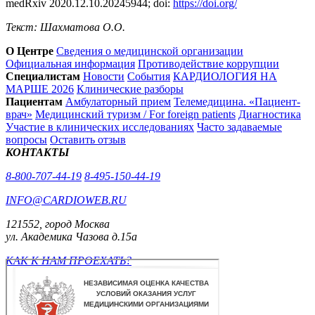
medRxiv 2020.12.10.20245944; doi:
https://doi.org/
Текст: Шахматова О.О.
О Центре
Сведения о медицинской организации
Официальная информация
Противодействие коррупции
Специалистам
Новости
События
КАРДИОЛОГИЯ НА
МАРШЕ 2026
Клинические разборы
Пациентам
Амбулаторный прием
Телемедицина. «Пациент-
врач»
Медицинский туризм / For foreign patients
Диагностика
Участие в клинических исследованиях
Часто задаваемые
вопросы
Оставить отзыв
КОНТАКТЫ
8-800-707-44-19
8-495-150-44-19
INFO@CARDIOWEB.RU
121552, город Москва
ул. Академика Чазова д.15а
КАК К НАМ ПРОЕХАТЬ?