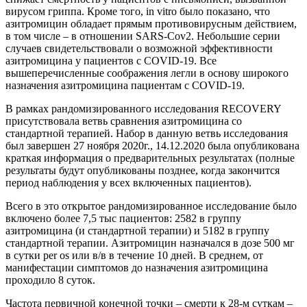
вирусом гриппа. Кроме того, in vitro было показано, что
азитромицин обладает прямым противовирусным действием,
в том числе – в отношении SARS-Cov2. Небольшие серии
случаев свидетельствовали о возможной эффективности
азитромицина у пациентов с COVID-19. Все
вышеперечисленные соображения легли в основу широкого
назначения азитромицина пациентам с COVID-19.
В рамках рандомизированного исследования RECOVERY
присутствовала ветвь сравнения азитромицина со
стандартной терапией. Набор в данную ветвь исследования
был завершен 27 ноября 2020г., 14.12.2020 была опубликована
краткая информация о предварительных результатах (полные
результаты будут опубликованы позднее, когда закончится
период наблюдения у всех включенных пациентов).
Всего в это открытое рандомизированное исследование было
включено более 7,5 тыс пациентов: 2582 в группу
азитромицина (и стандартной терапии) и 5182 в группу
стандартной терапии. Азитромицин назначался в дозе 500 мг
в сутки per os или в/в в течение 10 дней. В среднем, от
манифестации симптомов до назначения азитромицина
проходило 8 суток.
Частота первичной конечной точки – смерти к 28-м суткам –