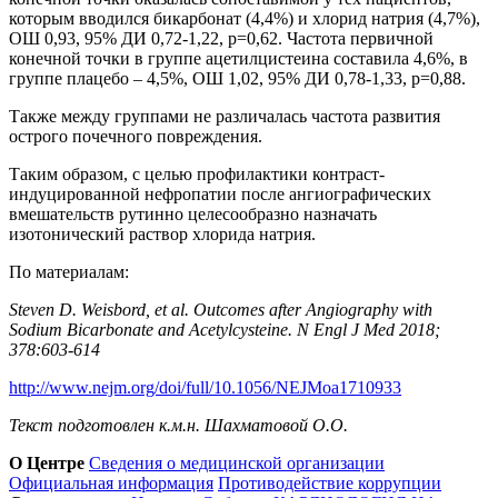
которым вводился бикарбонат (4,4%) и хлорид натрия (4,7%),
ОШ 0,93, 95% ДИ 0,72-1,22, р=0,62. Частота первичной
конечной точки в группе ацетилцистеина составила 4,6%, в
группе плацебо – 4,5%, ОШ 1,02, 95% ДИ 0,78-1,33, р=0,88.
Также между группами не различалась частота развития
острого почечного повреждения.
Таким образом, с целью профилактики контраст-
индуцированной нефропатии после ангиографических
вмешательств рутинно целесообразно назначать
изотонический раствор хлорида натрия.
По материалам:
Steven D. Weisbord, et al. Outcomes after Angiography with
Sodium Bicarbonate and Acetylcysteine. N Engl J Med 2018;
378:603-614
http://www.nejm.org/doi/full/10.1056/NEJMoa1710933
Текст подготовлен к.м.н. Шахматовой О.О.
О Центре
Сведения о медицинской организации
Официальная информация
Противодействие коррупции