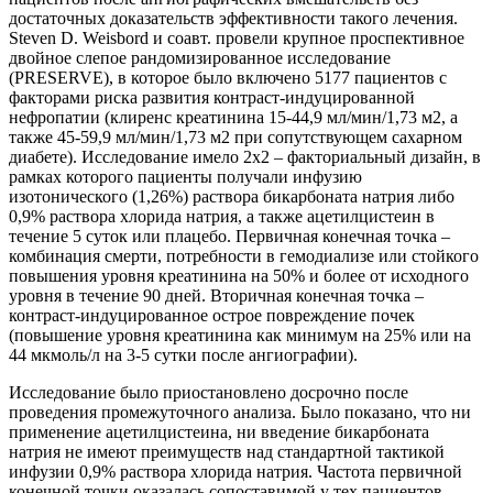
достаточных доказательств эффективности такого лечения.
Steven D. Weisbord и соавт. провели крупное проспективное
двойное слепое рандомизированное исследование
(PRESERVE), в которое было включено 5177 пациентов с
факторами риска развития контраст-индуцированной
нефропатии (клиренс креатинина 15-44,9 мл/мин/1,73 м2, а
также 45-59,9 мл/мин/1,73 м2 при сопутствующем сахарном
диабете). Исследование имело 2х2 – факториальный дизайн, в
рамках которого пациенты получали инфузию
изотонического (1,26%) раствора бикарбоната натрия либо
0,9% раствора хлорида натрия, а также ацетилцистеин в
течение 5 суток или плацебо. Первичная конечная точка –
комбинация смерти, потребности в гемодиализе или стойкого
повышения уровня креатинина на 50% и более от исходного
уровня в течение 90 дней. Вторичная конечная точка –
контраст-индуцированное острое повреждение почек
(повышение уровня креатинина как минимум на 25% или на
44 мкмоль/л на 3-5 сутки после ангиографии).
Исследование было приостановлено досрочно после
проведения промежуточного анализа. Было показано, что ни
применение ацетилцистеина, ни введение бикарбоната
натрия не имеют преимуществ над стандартной тактикой
инфузии 0,9% раствора хлорида натрия. Частота первичной
конечной точки оказалась сопоставимой у тех пациентов,