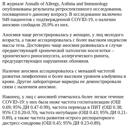
В журнале Annalls of Allergy, Asthma and Immunology
опубликованы результаты ретроспективного исследования,
посвященного данному вопросу. В исследование включено
949 пациентов с подтвержденной COVID-19, о наличии
аносмии сообщали 20,9% из них.
Аносмия чаще регистрировалась у женщин, у лиц молодого
возраста, а также ассоциировалась с более высоким индексом
массы тела. Достоверно чаще аносмия развивалась в случае
предшествующей хронической патологии носоглотки –
хронического риносинусита, аллергического ринита,
предсуществующих нарушениях обоняния.
Наличие аносмии ассоциировалось с меньшей частотой
развития лимфопении и более высоким уровнем альбумина в
крови. Другие лабораторные маркеры не демонстрировали
связи с наличием аносмии.
Наконец, у лиц с аносмией отмечалось более легкое течение
COVID-19: у них была ниже частота госпитализации (ОШ
0.69; 95% ДИ 0.47-0.99), частота перевода в ПИТ (ОШ 0.38;
95% CI 0.20-0.70), частота интубации (ОШ 0.43; 95% ДИ 0.21-
0.89), а также частота развития острого респираторного
дистресс-синдрома (ОШ 0.45; 95% ДИ 0.23-0.89).