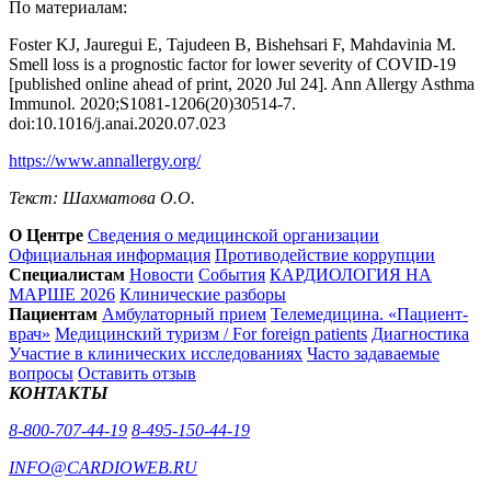
По материалам:
Foster KJ, Jauregui E, Tajudeen B, Bishehsari F, Mahdavinia M.
Smell loss is a prognostic factor for lower severity of COVID-19
[published online ahead of print, 2020 Jul 24]. Ann Allergy Asthma
Immunol. 2020;S1081-1206(20)30514-7.
doi:10.1016/j.anai.2020.07.023
https://www.annallergy.org/
Текст: Шахматова О.О.
О Центре
Сведения о медицинской организации
Официальная информация
Противодействие коррупции
Специалистам
Новости
События
КАРДИОЛОГИЯ НА
МАРШЕ 2026
Клинические разборы
Пациентам
Амбулаторный прием
Телемедицина. «Пациент-
врач»
Медицинский туризм / For foreign patients
Диагностика
Участие в клинических исследованиях
Часто задаваемые
вопросы
Оставить отзыв
КОНТАКТЫ
8-800-707-44-19
8-495-150-44-19
INFO@CARDIOWEB.RU