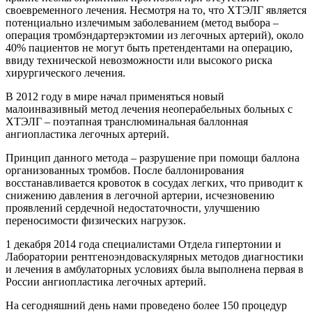
своевременного лечения. Несмотря на то, что ХТЭЛГ является
потенциально излечимым заболеванием (метод выбора –
операция тромбэндартерэктомии из легочных артерий), около
40% пациентов не могут быть претендентами на операцию,
ввиду технической невозможности или высокого риска
хирургического лечения.
В 2012 году в мире начал применяться новый
малоинвазивный метод лечения неоперабельных больных с
ХТЭЛГ – поэтапная транслюминальная баллонная
ангиопластика легочных артерий.
Принцип данного метода – разрушение при помощи баллона
организованных тромбов. После баллонирования
восстанавливается кровоток в сосудах легких, что приводит к
снижению давления в легочной артерии, исчезновению
проявлений сердечной недостаточности, улучшению
переносимости физических нагрузок.
1 декабря 2014 года специалистами Отдела гипертонии и
Лаборатории рентгеноэндоваскулярных методов диагностики
и лечения в амбулаторных условиях была выполнена первая в
России ангиопластика легочных артерий.
На сегодняшний день нами проведено более 150 процедур