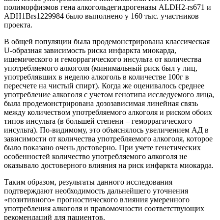
полиморфизмов гена алкогольдегидрогеназы ALDH2-rs671 и
ADH1Brs1229984 было выполнено у 160 тыс. участников
проекта.
В общей популяции была продемонстрирована классическая
U-образная зависимость риска инфаркта миокарда,
ишемического и геморрагического инсульта от количества
употребляемого алкоголя (минимальный риск был у лиц,
употреблявших в неделю алкоголь в количестве 100г в
пересчете на чистый спирт). Когда же оценивалось среднее
употребление алкоголя с учетом генотипа исследуемого лица,
была продемонстрирована дозозависимая линейная связь
между количеством употребляемого алкоголя и риском обоих
типов инсульта (в большей степени – геморрагического
инсульта). По-видимому, это объяснялось увеличением АД в
зависимости от количества употребляемого алкоголя, которое
было показано очень достоверно. При учете генетических
особенностей количество употребляемого алкоголя не
оказывало достоверного влияния на риск инфаркта миокарда.
Таким образом, результаты данного исследования
подтверждают необходимость дальнейшего уточнения
«позитивного» прогностического влияния умеренного
употребления алкоголя и правомочности соответствующих
рекомендаций для пациентов.