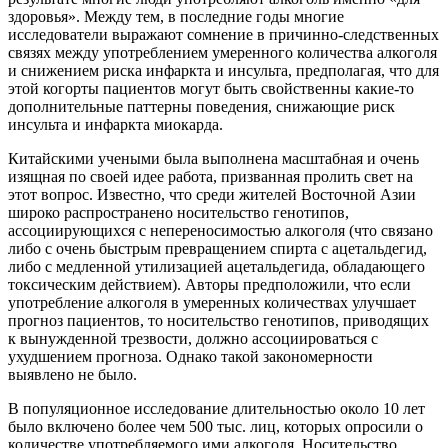
здоровья». Между тем, в последние годы многие
исследователи выражают сомнение в причинно-следственных
связях между употреблением умеренного количества алкоголя
и снижением риска инфаркта и инсульта, предполагая, что для
этой когорты пациентов могут быть свойственны какие-то
дополнительные паттерны поведения, снижающие риск
инсульта и инфаркта миокарда.
Китайскими учеными была выполнена масштабная и очень
изящная по своей идее работа, призванная пролить свет на
этот вопрос. Известно, что среди жителей Восточной Азии
широко распространено носительство генотипов,
ассоциирующихся с непереносимостью алкоголя (что связано
либо с очень быстрым превращением спирта с ацетальдегид,
либо с медленной утилизацией ацетальдегида, обладающего
токсическим действием). Авторы предположили, что если
употребление алкоголя в умеренных количествах улучшает
прогноз пациентов, то носительство генотипов, приводящих
к вынужденной трезвости, должно ассоциироваться с
ухудшением прогноза. Однако такой закономерности
выявлено не было.
В популяционное исследование длительностью около 10 лет
было включено более чем 500 тыс. лиц, которых опросили о
количестве употребляемого ими алкоголя. Носительство