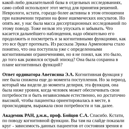
какой-либо доказательной базы в отдельных исследованиях,
само собой используют этот метод для принятия решений.
Неврологи, кстати, гораздо более активны в этом отношении
при назначении терапии на фоне ишемических инсультов. Но
опять же, у нас была масса диссертационных исследований по
этому поводу. Тоже нельзя это упускать и забывать. Что
касается дальнейшего наблюдения, надо обязательно его
продолжить и посмотреть и за когнитивными функциями, как
это все будет протекать. Из рассказа Эрика Арменовича стало
понятно, что она поступила уже с определенными
когнитивными ограничениями, но я не понял, как это было,
до того как развился острый эпизод? Она была сохранна в
плане когнитивных функций?
Ответ ординатора Аветисяна Э.А.
Когнитивная функция у
нее была снижена еще до момента поступления. Но за период,
который мы видели до момента делирия, эта функция, она
была ниже уровня, когда человек может обеспечивать свои
потребности и быть независимым естественно, но достаточно
высокой, чтобы пациентка ориентировалась в месте, в
происходящем, выражала свои потребности и так далее.
Академик РАН, д.м.н., проф. Бойцов С.А.
Спасибо. Кстати,
по поводу когнитивной функции. Вы там на слайде показали
круг - зависимость данных пациентов от состояния зрения и