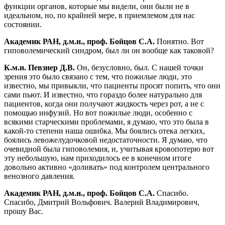
функции органов, которые мы видели, они были не в
идеальном, но, по крайней мере, в приемлемом для нас
состоянии.
Академик РАН, д.м.н., проф. Бойцов С.А.
Понятно. Вот
гиповолемический синдром, был ли он вообще как таковой?
К.м.н. Певзнер Д.В.
Он, безусловно, был. С нашей точки
зрения это было связано с тем, что пожилые люди, это
известно, мы привыкли, что пациенты просят попить, что они
сами пьют. И известно, что гораздо более натурально для
пациентов, когда они получают жидкость через рот, а не с
помощью инфузий. Но вот пожилые люди, особенно с
всякими старческими проблемами, я думаю, что это была в
какой-то степени наша ошибка. Мы боялись отека легких,
боялись левожелудочковой недостаточности. Я думаю, что
очевидной была гиповолемия, и, учитывая кровопотерю вот
эту небольшую, нам приходилось ее в конечном итоге
довольно активно «доливать» под контролем центрального
венозного давления.
Академик РАН, д.м.н., проф. Бойцов С.А.
Спасибо.
Спасибо, Дмитрий Вольфович. Валерий Владимирович,
прошу Вас.