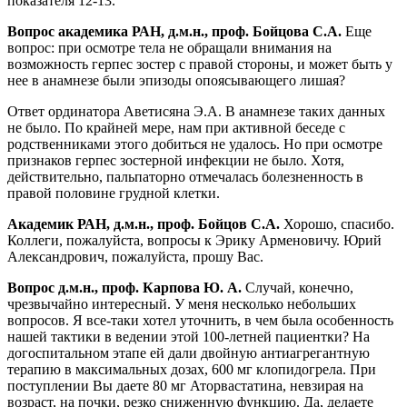
показателя 12-13.
Вопрос академика РАН, д.м.н., проф. Бойцова С.А.
Еще
вопрос: при осмотре тела не обращали внимания на
возможность герпес зостер с правой стороны, и может быть у
нее в анамнезе были эпизоды опоясывающего лишая?
Ответ ординатора Аветисяна Э.А. В анамнезе таких данных
не было. По крайней мере, нам при активной беседе с
родственниками этого добиться не удалось. Но при осмотре
признаков герпес зостерной инфекции не было. Хотя,
действительно, пальпаторно отмечалась болезненность в
правой половине грудной клетки.
Академик РАН, д.м.н., проф. Бойцов С.А.
Хорошо, спасибо.
Коллеги, пожалуйста, вопросы к Эрику Арменовичу. Юрий
Александрович, пожалуйста, прошу Вас.
Вопрос д.м.н., проф. Карпова Ю. А.
Случай, конечно,
чрезвычайно интересный. У меня несколько небольших
вопросов. Я все-таки хотел уточнить, в чем была особенность
нашей тактики в ведении этой 100-летней пациентки? На
догоспитальном этапе ей дали двойную антиагрегантную
терапию в максимальных дозах, 600 мг клопидогрела. При
поступлении Вы даете 80 мг Аторвастатина, невзирая на
возраст, на почки, резко сниженную функцию. Да, делаете