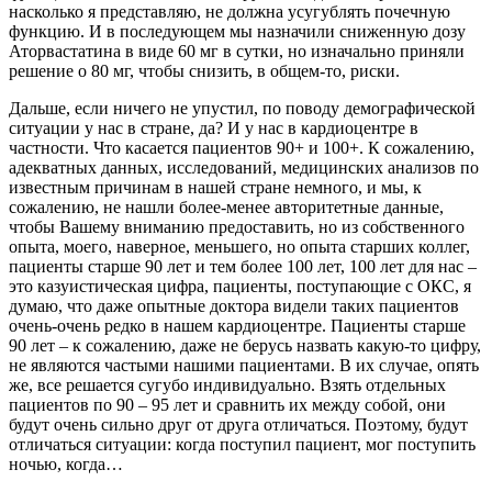
насколько я представляю, не должна усугублять почечную
функцию. И в последующем мы назначили сниженную дозу
Аторвастатина в виде 60 мг в сутки, но изначально приняли
решение о 80 мг, чтобы снизить, в общем-то, риски.
Дальше, если ничего не упустил, по поводу демографической
ситуации у нас в стране, да? И у нас в кардиоцентре в
частности. Что касается пациентов 90+ и 100+. К сожалению,
адекватных данных, исследований, медицинских анализов по
известным причинам в нашей стране немного, и мы, к
сожалению, не нашли более-менее авторитетные данные,
чтобы Вашему вниманию предоставить, но из собственного
опыта, моего, наверное, меньшего, но опыта старших коллег,
пациенты старше 90 лет и тем более 100 лет, 100 лет для нас –
это казуистическая цифра, пациенты, поступающие с ОКС, я
думаю, что даже опытные доктора видели таких пациентов
очень-очень редко в нашем кардиоцентре. Пациенты старше
90 лет – к сожалению, даже не берусь назвать какую-то цифру,
не являются частыми нашими пациентами. В их случае, опять
же, все решается сугубо индивидуально. Взять отдельных
пациентов по 90 – 95 лет и сравнить их между собой, они
будут очень сильно друг от друга отличаться. Поэтому, будут
отличаться ситуации: когда поступил пациент, мог поступить
ночью, когда…