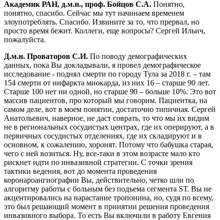
Академик РАН, д.м.н., проф. Бойцов С.А.
Понятно,
понятно, спасибо. Сейчас мы тут начинаем временем
злоупотреблять. Спасибо. Извините за то, что прервал, но
просто время бежит. Коллеги, еще вопросы? Сергей Ильич,
пожалуйста.
Д.м.н. Проваторов С.И.
По поводу демографических
данных, пока Вы докладывали, я провел демографическое
исследование - поднял смерти по городу Тула за 2018 г. – там
154 смерти от инфаркта миокарда, из них 16 – старше 90 лет.
Старше 100 нет ни одной, но старше 90 – больше 10%. Это вот
массив пациентов, про который мы говорим. Пациентка, на
самом деле, вот в моем понятии, достаточно типичная. Сергей
Анатольевич, наверное, не даст соврать, то что мы их видим
не в региональных сосудистых центрах, где их оперируют, а в
первичных сосудистых отделениях, где их складируют и в
основном, к сожалению, хоронят. Потому что бабушка старая,
чего с ней возиться. Ну, все-таки в этом возрасте мало кто
рискнет идти по инвазивной стратегии. С точки зрения
тактики ведения, вот до момента проведения
коронароангиографии Вы, действительно, четко шли по
алгоритму работы с больным без подъема сегмента SТ. Вы не
акцентировались на нарастание тропонина, но, судя по всему,
это был решающий момент в принятии решения проведения
инвазивного выбора. То есть Вы включили в работу Евгения