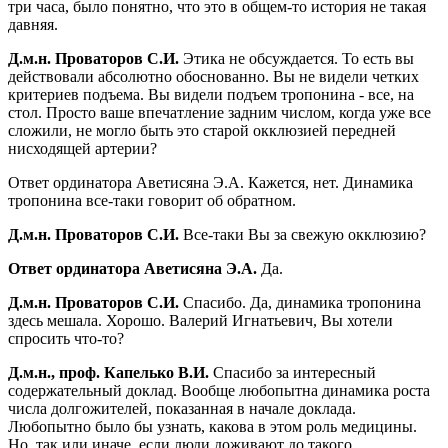
три часа, было понятно, что это в общем-то история не такая
давняя.
Д.м.н. Проваторов С.И.
Этика не обсуждается. То есть вы
действовали абсолютно обоснованно. Вы не видели четких
критериев подъема. Вы видели подъем тропонина - все, на
стол. Просто ваше впечатление задним числом, когда уже все
сложили, не могло быть это старой окклюзией передней
нисходящей артерии?
Ответ ординатора Аветисяна Э.А. Кажется, нет. Динамика
тропонина все-таки говорит об обратном.
Д.м.н. Проваторов С.И.
Все-таки Вы за свежую окклюзию?
Ответ ординатора Аветисяна Э.А.
Да.
Д.м.н. Проваторов С.И.
Спасибо. Да, динамика тропонина
здесь мешала. Хорошо. Валерий Игнатьевич, Вы хотели
спросить что-то?
Д.м.н., проф. Капелько В.И.
Спасибо за интересный
содержательный доклад. Вообще любопытна динамика роста
числа долгожителей, показанная в начале доклада.
Любопытно было бы узнать, какова в этом роль медицины.
Но, так или иначе, если люди доживают до такого