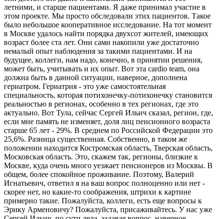
летними, и старше пациентами. Я даже принимал участие в
этом проекте. Мы просто обследовали этих пациентов. Такое
было небольшое кооперативное исследование. На тот момент
в Москве удалось найти порядка двухсот жителей, имеющих
возраст более ста лет. Они сами накопили уже достаточно
немалый опыт наблюдения за такими пациентами. И на
будущее, коллеги, нам надо, конечно, в принятии решения,
может быть, учитывать и их опыт. Вот эта cardio team, она
должна быть в данной ситуации, наверное, дополнена
гериатром. Гериатрия - это уже самостоятельная
специальность, которая потихонечку-потихонечку становится
реальностью в регионах, особенно в тех регионах, где это
актуально. Вот Тула, сейчас Сергей Ильич сказал, регион, где,
если мне память не изменяет, доля лиц пенсионного возраста
старше 65 лет - 29%. В среднем по Российской Федерации это
25,6%. Разница существенная. Собственно, в таком же
положении находится Костромская область, Тверская область,
Московская область. Это, скажем так, регионы, близкие к
Москве, куда очень много уезжает пенсионеров из Москвы. В
общем, более спокойное проживание. Поэтому, Валерий
Игнатьевич, ответил я на ваш вопрос полноценно или нет -
скорее нет, но какие-то соображения, штрихи к картине
примерно такие. Пожалуйста, коллеги, есть еще вопросы к
Эрику Арменовичу? Пожалуйста, присаживайтесь. У нас уже
Сергей Ильич, по сути дела, задавая вопрос, наверное,