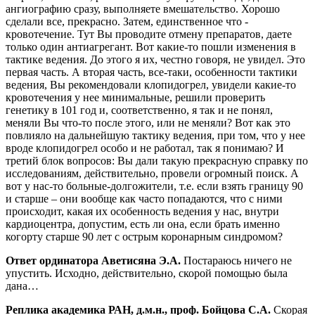
ангиографию сразу, выполняете вмешательство. Хорошо
сделали все, прекрасно. Затем, единственное что -
кровотечение. Тут Вы проводите отмену препаратов, даете
только один антиагрегант. Вот какие-то пошли изменения в
тактике ведения. До этого я их, честно говоря, не увидел. Это
первая часть. А вторая часть, все-таки, особенности тактики
ведения, Вы рекомендовали клопидогрел, увидели какие-то
кровотечения у нее минимальные, решили проверить
генетику в 101 год и, соответственно, я так и не понял,
меняли Вы что-то после этого, или не меняли? Вот как это
повлияло на дальнейшую тактику ведения, при том, что у нее
вроде клопидогрел особо и не работал, так я понимаю? И
третий блок вопросов: Вы дали такую прекрасную справку по
исследованиям, действительно, провели огромный поиск. А
вот у нас-то больные-долгожители, т.е. если взять границу 90
и старше – они вообще как часто попадаются, что с ними
происходит, какая их особенность ведения у нас, внутри
кардиоцентра, допустим, есть ли она, если брать именно
когорту старше 90 лет с острым коронарным синдромом?
Ответ ординатора Аветисяна Э.А.
Постараюсь ничего не
упустить. Исходно, действительно, скорой помощью была
дана…
Реплика академика РАН, д.м.н., проф. Бойцова С.А.
Скорая