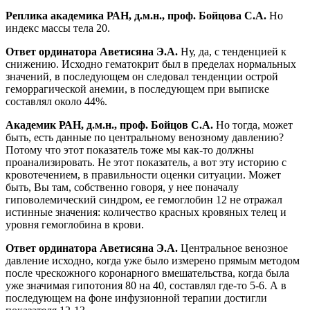
Реплика академика РАН, д.м.н., проф. Бойцова С.А.
Но
индекс массы тела 20.
Ответ ординатора Аветисяна Э.А.
Ну, да, с тенденцией к
снижению. Исходно гематокрит был в пределах нормальных
значений, в последующем он следовал тенденции острой
геморрагической анемии, в последующем при выписке
составлял около 44%.
Академик РАН, д.м.н., проф. Бойцов С.А.
Но тогда, может
быть, есть данные по центральному венозному давлению?
Потому что этот показатель тоже мы как-то должны
проанализировать. Не этот показатель, а вот эту историю с
кровотечением, в правильности оценки ситуации. Может
быть, Вы там, собственно говоря, у нее поначалу
гиповолемический синдром, ее гемоглобин 12 не отражал
истинные значения: количество красных кровяных телец и
уровня гемоглобина в крови.
Ответ ординатора Аветисяна Э.А.
Центральное венозное
давление исходно, когда уже было измерено прямым методом
после чрескожного коронарного вмешательства, когда была
уже значимая гипотония 80 на 40, составлял где-то 5-6. А в
последующем на фоне инфузионной терапии достигли