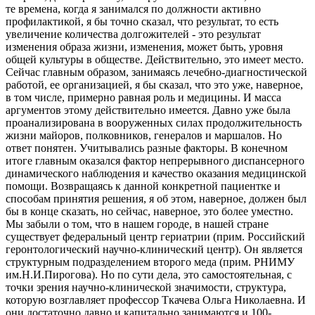
те времена, когда я занимался по должности активно
профилактикой, я бы точно сказал, что результат, то есть
увеличение количества долгожителей - это результат
изменения образа жизни, изменения, может быть, уровня
общей культуры в обществе. Действительно, это имеет место.
Сейчас главным образом, занимаясь лечебно-диагностической
работой, ее организацией, я бы сказал, что это уже, наверное,
в том числе, примерно равная роль и медицины. И масса
аргументов этому действительно имеется. Давно уже была
проанализирована в вооруженных силах продолжительность
жизни майоров, полковников, генералов и маршалов. Но
ответ понятен. Учитывались разные факторы. В конечном
итоге главным оказался фактор непрерывного диспансерного
динамического наблюдения и качество оказания медицинской
помощи. Возвращаясь к данной конкретной пациентке и
способам принятия решения, я об этом, наверное, должен был
бы в конце сказать, но сейчас, наверное, это более уместно.
Мы забыли о том, что в нашем городе, в нашей стране
существует федеральный центр гериатрии (прим. Российский
геронтологический научно-клинический центр). Он является
структурным подразделением второго меда (прим. РНИМУ
им.Н.И.Пирогова). Но по сути дела, это самостоятельная, с
точки зрения научно-клинической значимости, структура,
которую возглавляет профессор Ткачева Ольга Николаевна. И
они достаточно давно и капитально занимаются и 100-