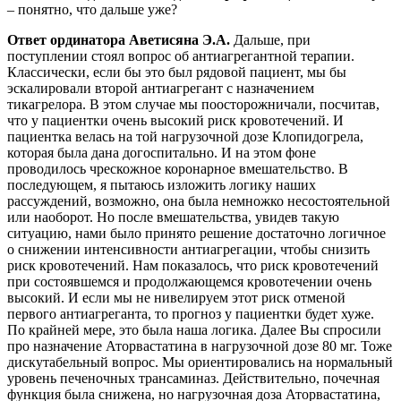
– понятно, что дальше уже?
Ответ ординатора Аветисяна Э.А.
Дальше, при
поступлении стоял вопрос об антиагрегантной терапии.
Классически, если бы это был рядовой пациент, мы бы
эскалировали второй антиагрегант с назначением
тикагрелора. В этом случае мы поосторожничали, посчитав,
что у пациентки очень высокий риск кровотечений. И
пациентка велась на той нагрузочной дозе Клопидогрела,
которая была дана догоспитально. И на этом фоне
проводилось чрескожное коронарное вмешательство. В
последующем, я пытаюсь изложить логику наших
рассуждений, возможно, она была немножко несостоятельной
или наоборот. Но после вмешательства, увидев такую
ситуацию, нами было принято решение достаточно логичное
о снижении интенсивности антиагрегации, чтобы снизить
риск кровотечений. Нам показалось, что риск кровотечений
при состоявшемся и продолжающемся кровотечении очень
высокий. И если мы не нивелируем этот риск отменой
первого антиагреганта, то прогноз у пациентки будет хуже.
По крайней мере, это была наша логика. Далее Вы спросили
про назначение Аторвастатина в нагрузочной дозе 80 мг. Тоже
дискутабельный вопрос. Мы ориентировались на нормальный
уровень печеночных трансаминаз. Действительно, почечная
функция была снижена, но нагрузочная доза Аторвастатина,