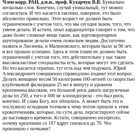
Член-корр. РАН, д.м.н., проф. Кухарчук В.В.
Буквально
несколько слов. Конечно, случай уникальный, тут можно
согласиться. И что касается тактики, наверное, это было
абсолютно правильно. Этот возраст не должен быть
ограничением с учетом того, что мы сегодня знаем, того, что
умеем делать. И кстати, опыт кардиоцентра говорит о том, что
даже более сложные вещи такие, как аортокоронарное
шунтирование делали очень пожилым людям. Достаточно
назвать и Лигачева, и Малиновского, которым было за 90 лет,
и все прошло успешно. Здесь в этом плане не должно быть
ограничений с учетом того, что действительно у нас такие
высококлассные специалисты есть, которые могут это сделать.
Но что касается терапии, тут есть над чем подумать. Юрий
Александрович совершенно справедливо поднял этот вопрос.
Делать женщине весом 50 килограмм 100-летней со скоростью
клубочковой фильтрации 25 мл в минуту и уровнем
креатинина высоким, это большой риск давать нагрузочные
дозы по 250, а того и 600 мг клопидогрела - это был риск,
конечно. И слава Богу, все обошлось. А может быть это и
послужило исходным толчком к чему потом пришли к этим
кровотечениям, которые, по сути дела, персистируют сейчас
до настоящего времени. Кстати, совершенно интересно,
почему креатинин со 197 вдруг снизился до 70. Что
произошло с почками?