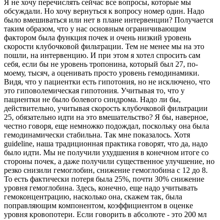
Я не хочу перечислять сейчас все вопросы, которые мы
обсуждали. Но хочу вернуться к вопросу номер один. Надо
было вмешиваться или нет в плане интервенции? Получается
таким образом, что у нас основным ограничивающим
фактором была функция почек и очень низкий уровень
скорости клубочковой фильтрации. Тем не менее мы на это
пошли, на интервенцию. И при этом я хотел спросить сам
себя, если бы не уровень тропонина, который был 27, по-
моему, тысяч, а оценивать просто уровень гемодинамики.
Видя, что у пациентки есть гипотония, но не исключено, что
это гиповолемическая гипотония. Учитывая то, что у
пациентки не было болевого синдрома. Надо ли бы,
действительно, учитывая скорость клубочковой фильтрации
25, обязательно идти на это вмешательство? Я бы, наверное,
честно говоря, еще немножко подождал, поскольку она была
гемодинамически стабильна. Так мне показалось. Хотя
guideline, наша традиционная практика говорят, что да, надо
было идти. Мы не получили ухудшения в конечном итоге со
стороны почек, а даже получили существенное улучшение, но
резко снизили гемоглобин, снижение гемоглобина с 12 до 8.
То есть фактически потеря была 25%, почти 30% снижение
уровня гемоглобина. Здесь, конечно, еще надо учитывать
гемоконцентрацию, насколько она, скажем так, была
поправляющим компонентом, коэффициентом в оценке
уровня кровопотери. Если говорить в абсолюте - это 200 мл