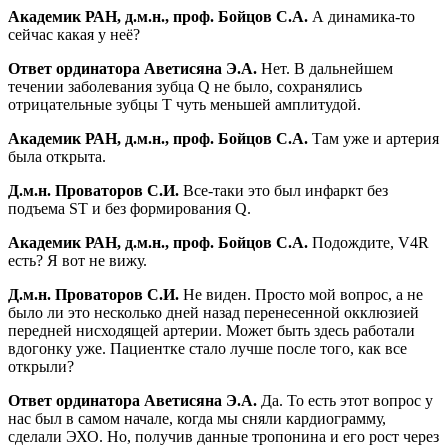
Академик РАН, д.м.н., проф. Бойцов С.А.
А динамика-то
сейчас какая у неё?
Ответ ординатора Аветисяна Э.А.
Нет. В дальнейшем
течении заболевания зубца Q не было, сохранялись
отрицательные зубцы Т чуть меньшей амплитудой.
Академик РАН, д.м.н., проф. Бойцов С.А.
Там уже и артерия
была открыта.
Д.м.н. Проваторов С.И.
Все-таки это был инфаркт без
подъема ST и без формирования Q.
Академик РАН, д.м.н., проф. Бойцов С.А.
Подождите, V4R
есть? Я вот не вижу.
Д.м.н. Проваторов С.И.
Не виден. Просто мой вопрос, а не
было ли это несколько дней назад перенесенной окклюзией
передней нисходящей артерии. Может быть здесь работали
вдогонку уже. Пациентке стало лучше после того, как все
открыли?
Ответ ординатора Аветисяна Э.А.
Да. То есть этот вопрос у
нас был в самом начале, когда мы сняли кардиограмму,
сделали ЭХО. Но, получив данные тропонина и его рост через