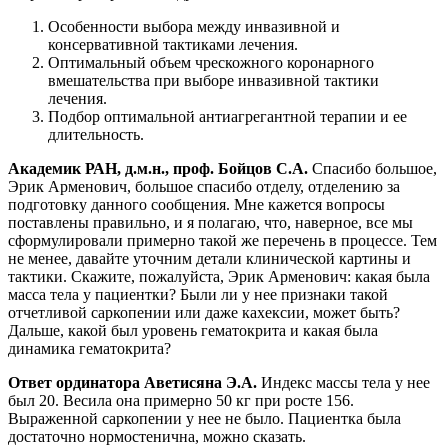
Особенности выбора между инвазивной и
консервативной тактиками лечения.
Оптимальный объем чрескожного коронарного
вмешательства при выборе инвазивной тактики
лечения.
Подбор оптимальной антиагрегантной терапии и ее
длительность.
Академик РАН, д.м.н., проф. Бойцов С.А.
Спасибо большое,
Эрик Арменович, большое спасибо отделу, отделению за
подготовку данного сообщения. Мне кажется вопросы
поставлены правильно, и я полагаю, что, наверное, все мы
сформулировали примерно такой же перечень в процессе. Тем
не менее, давайте уточним детали клинической картины и
тактики. Скажите, пожалуйста, Эрик Арменович: какая была
масса тела у пациентки? Были ли у нее признаки такой
отчетливой саркопении или даже кахексии, может быть?
Дальше, какой был уровень гематокрита и какая была
динамика гематокрита?
Ответ ординатора Аветисяна Э.А.
Индекс массы тела у нее
был 20. Весила она примерно 50 кг при росте 156.
Выраженной саркопении у нее не было. Пациентка была
достаточно нормостенична, можно сказать.