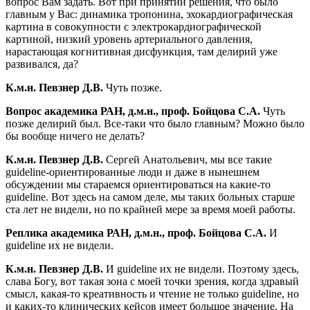
вопрос Вам задать. Вот при принятии решения, что было
главным у Вас: динамика тропонина, эхокардиографическая
картина в совокупности с электрокардиографической
картиной, низкий уровень артериального давления,
нарастающая когнитивная дисфункция, там делирий уже
развивался, да?
К.м.н. Певзнер Д.В.
Чуть позже.
Вопрос академика РАН, д.м.н., проф. Бойцова С.А.
Чуть
позже делирий был. Все-таки что было главным? Можно было
бы вообще ничего не делать?
К.м.н. Певзнер Д.В.
Сергей Анатольевич, мы все такие
guideline-ориентированные люди и даже в нынешнем
обсуждении мы стараемся ориентироваться на какие-то
guideline. Вот здесь на самом деле, мы таких больных старше
ста лет не видели, но по крайней мере за время моей работы.
Реплика академика РАН, д.м.н., проф. Бойцова С.А.
И
guideline их не видели.
К.м.н. Певзнер Д.В.
И guideline их не видели. Поэтому здесь,
слава Богу, вот такая зона с моей точки зрения, когда здравый
смысл, какая-то креативность и чтение не только guideline, но
и каких-то клинических кейсов имеет большое значение. На