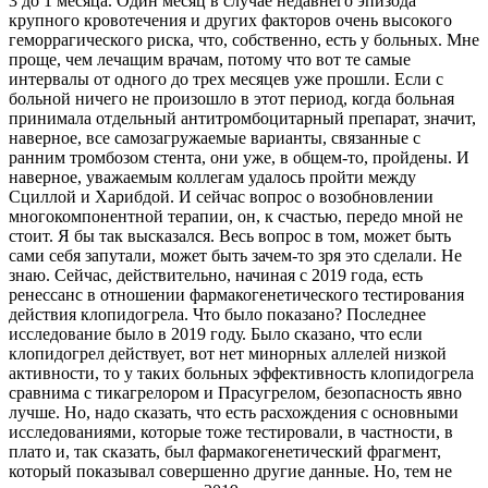
3 до 1 месяца. Один месяц в случае недавнего эпизода
крупного кровотечения и других факторов очень высокого
геморрагического риска, что, собственно, есть у больных. Мне
проще, чем лечащим врачам, потому что вот те самые
интервалы от одного до трех месяцев уже прошли. Если с
больной ничего не произошло в этот период, когда больная
принимала отдельный антитромбоцитарный препарат, значит,
наверное, все самозагружаемые варианты, связанные с
ранним тромбозом стента, они уже, в общем-то, пройдены. И
наверное, уважаемым коллегам удалось пройти между
Сциллой и Харибдой. И сейчас вопрос о возобновлении
многокомпонентной терапии, он, к счастью, передо мной не
стоит. Я бы так высказался. Весь вопрос в том, может быть
сами себя запутали, может быть зачем-то зря это сделали. Не
знаю. Сейчас, действительно, начиная с 2019 года, есть
ренессанс в отношении фармакогенетического тестирования
действия клопидогрела. Что было показано? Последнее
исследование было в 2019 году. Было сказано, что если
клопидогрел действует, вот нет минорных аллелей низкой
активности, то у таких больных эффективность клопидогрела
сравнима с тикагрелором и Прасугрелом, безопасность явно
лучше. Но, надо сказать, что есть расхождения с основными
исследованиями, которые тоже тестировали, в частности, в
плато и, так сказать, был фармакогенетический фрагмент,
который показывал совершенно другие данные. Но, тем не