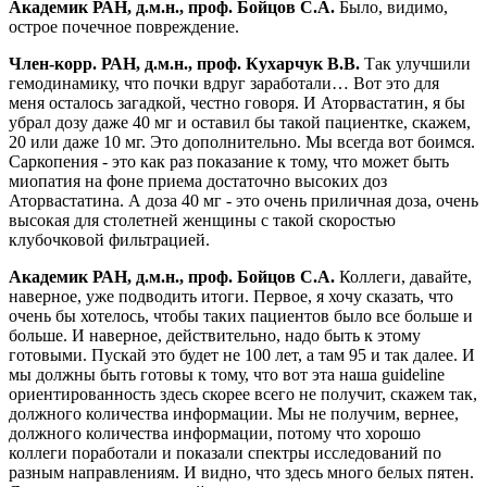
Академик РАН, д.м.н., проф. Бойцов С.А.
Было, видимо,
острое почечное повреждение.
Член-корр. РАН, д.м.н., проф. Кухарчук В.В.
Так улучшили
гемодинамику, что почки вдруг заработали… Вот это для
меня осталось загадкой, честно говоря. И Аторвастатин, я бы
убрал дозу даже 40 мг и оставил бы такой пациентке, скажем,
20 или даже 10 мг. Это дополнительно. Мы всегда вот боимся.
Саркопения - это как раз показание к тому, что может быть
миопатия на фоне приема достаточно высоких доз
Аторвастатина. А доза 40 мг - это очень приличная доза, очень
высокая для столетней женщины с такой скоростью
клубочковой фильтрацией.
Академик РАН, д.м.н., проф. Бойцов С.А.
Коллеги, давайте,
наверное, уже подводить итоги. Первое, я хочу сказать, что
очень бы хотелось, чтобы таких пациентов было все больше и
больше. И наверное, действительно, надо быть к этому
готовыми. Пускай это будет не 100 лет, а там 95 и так далее. И
мы должны быть готовы к тому, что вот эта наша guideline
ориентированность здесь скорее всего не получит, скажем так,
должного количества информации. Мы не получим, вернее,
должного количества информации, потому что хорошо
коллеги поработали и показали спектры исследований по
разным направлениям. И видно, что здесь много белых пятен.