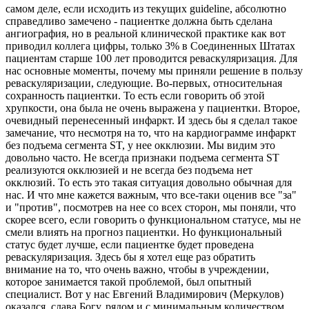
самом деле, если исходить из текущих guideline, абсолютно
справедливо замечено - пациентке должна быть сделана
ангиография, но в реальной клинической практике как вот
приводил коллега цифры, только 3% в Соединенных Штатах
пациентам старше 100 лет проводится реваскуляризация. Для
нас основные моменты, почему мы приняли решение в пользу
реваскуляризации, следующие. Во-первых, относительная
сохранность пациентки. То есть если говорить об этой
хрупкости, она была не очень выражена у пациентки. Второе,
очевидный перенесенный инфаркт. И здесь бы я сделал такое
замечание, что несмотря на то, что на кардиограмме инфаркт
без подъема сегмента ST, у нее окклюзии. Мы видим это
довольно часто. Не всегда признаки подъема сегмента ST
реализуются окклюзией и не всегда без подъема нет
окклюзий. То есть это такая ситуация довольно обычная для
нас. И что мне кажется важным, что все-таки оценив все "за"
и "против", посмотрев на нее со всех сторон, мы поняли, что
скорее всего, если говорить о функциональном статусе, мы не
смели влиять на прогноз пациентки. Но функциональный
статус будет лучше, если пациентке будет проведена
реваскуляризация. Здесь бы я хотел еще раз обратить
внимание на то, что очень важно, чтобы в учреждении,
которое занимается такой проблемой, был опытный
специалист. Вот у нас Евгений Владимирович (Меркулов)
оказался, слава Богу, рядом и с минимальным количеством