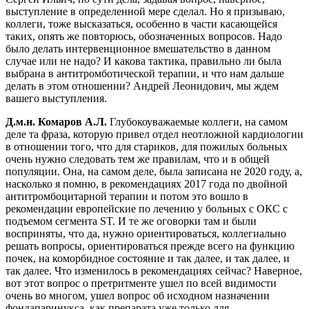
выступление в определенной мере сделал. Но я призываю,
коллеги, тоже высказаться, особенно в части касающейся
таких, опять же повторюсь, обозначенных вопросов. Надо
было делать интервенционное вмешательство в данном
случае или не надо? И какова тактика, правильно ли была
выбрана в антитромботической терапии, и что нам дальше
делать в этом отношении? Андрей Леонидович, мы ждем
вашего выступления.
Д.м.н. Комаров А.Л.
Глубокоуважаемые коллеги, на самом
деле та фраза, которую привел отдел неотложной кардиологии
в отношении того, что для стариков, для пожилых больных
очень нужно следовать тем же правилам, что и в общей
популяции. Она, на самом деле, была записана не 2020 году, а,
насколько я помню, в рекомендациях 2017 года по двойной
антитромбоцитарной терапии и потом это вошло в
рекомендации европейские по лечению у больных с ОКС с
подъемом сегмента ST. И те же оговорки там и были
восприняты, что да, нужно ориентироваться, коллегиально
решать вопросы, ориентироваться прежде всего на функцию
почек, на коморбидное состояние и так далее, и так далее, и
так далее. Что изменилось в рекомендациях сейчас? Наверное,
вот этот вопрос о претритменте ушел по всей видимости
очень во многом, ушел вопрос об исходном назначении
фондапаринукса, как препарата уже только для