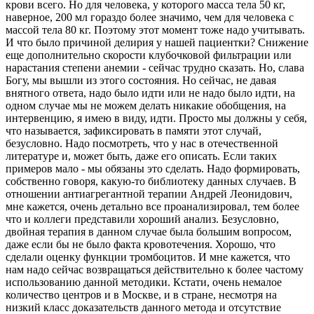
крови всего. Но для человека, у которого масса тела 50 кг,
наверное, 200 мл гораздо более значимо, чем для человека с
массой тела 80 кг. Поэтому этот момент тоже надо учитывать.
И что было причиной делирия у нашей пациентки? Снижение
еще дополнительно скорости клубочковой фильтрации или
нарастания степени анемии - сейчас трудно сказать. Но, слава
Богу, мы вышли из этого состояния. Но сейчас, не давая
внятного ответа, надо было идти или не надо было идти, на
одном случае мы не можем делать никакие обобщения, на
интервенцию, я имею в виду, идти. Просто мы должны у себя,
что называется, зафиксировать в памяти этот случай,
безусловно. Надо посмотреть, что у нас в отечественной
литературе и, может быть, даже его описать. Если таких
примеров мало - мы обязаны это сделать. Надо формировать,
собственно говоря, какую-то библиотеку данных случаев. В
отношении антиагрегантной терапии Андрей Леонидович,
мне кажется, очень детально все проанализировал, тем более
что и коллеги представили хороший анализ. Безусловно,
двойная терапия в данном случае была большим вопросом,
даже если бы не было факта кровотечения. Хорошо, что
сделали оценку функции тромбоцитов. И мне кажется, что
нам надо сейчас возвращаться действительно к более частому
использованию данной методики. Кстати, очень немалое
количество центров и в Москве, и в стране, несмотря на
низкий класс доказательств данного метода и отсутствие