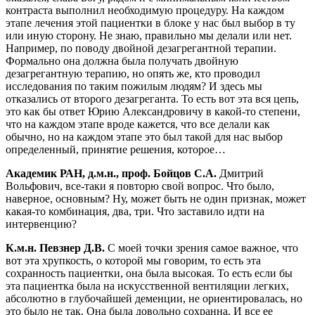
контраста выполнил необходимую процедуру. На каждом
этапе лечения этой пациентки в блоке у нас был выбор в ту
или иную сторону. Не знаю, правильно мы делали или нет.
Например, по поводу двойной дезагрегантной терапии.
Формально она должна была получать двойную
дезагрегантную терапию, но опять же, кто проводил
исследования по таким пожилым людям? И здесь мы
отказались от второго дезагреганта. То есть вот эта вся цепь,
это как бы ответ Юрию Александровичу в какой-то степени,
что на каждом этапе вроде кажется, что все делали как
обычно, но на каждом этапе это был такой для нас выбор
определенный, принятие решения, которое…
Академик РАН, д.м.н., проф. Бойцов С.А.
Дмитрий
Вольфович, все-таки я повторю свой вопрос. Что было,
наверное, основным? Ну, может быть не один признак, может
какая-то комбинация, два, три. Что заставило идти на
интервенцию?
К.м.н. Певзнер Д.В.
С моей точки зрения самое важное, что
вот эта хрупкость, о которой мы говорим, то есть эта
сохранность пациентки, она была высокая. То есть если бы
эта пациентка была на искусственной вентиляции легких,
абсолютно в глубочайшей деменции, не ориентировалась, но
это было не так. Она была довольно сохранна. И все ее