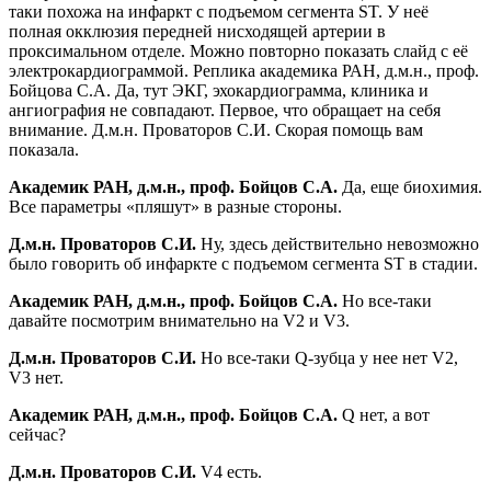
таки похожа на инфаркт с подъемом сегмента ST. У неё
полная окклюзия передней нисходящей артерии в
проксимальном отделе. Можно повторно показать слайд с её
электрокардиограммой. Реплика академика РАН, д.м.н., проф.
Бойцова С.А. Да, тут ЭКГ, эхокардиограмма, клиника и
ангиография не совпадают. Первое, что обращает на себя
внимание. Д.м.н. Проваторов С.И. Скорая помощь вам
показала.
Академик РАН, д.м.н., проф. Бойцов С.А.
Да, еще биохимия.
Все параметры «пляшут» в разные стороны.
Д.м.н. Проваторов С.И.
Ну, здесь действительно невозможно
было говорить об инфаркте с подъемом сегмента ST в стадии.
Академик РАН, д.м.н., проф. Бойцов С.А.
Но все-таки
давайте посмотрим внимательно на V2 и V3.
Д.м.н. Проваторов С.И.
Но все-таки Q-зубца у нее нет V2,
V3 нет.
Академик РАН, д.м.н., проф. Бойцов С.А.
Q нет, а вот
сейчас?
Д.м.н. Проваторов С.И.
V4 есть.