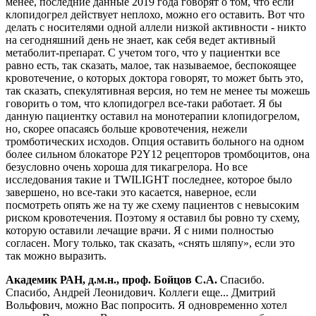
менее, последние данные 2019 года говорят о том, что если
клопидогрел действует неплохо, можно его оставить. Вот что
делать с носителями одной аллели низкой активности - никто
на сегодняшний день не знает, как себя ведет активный
метаболит-препарат. С учетом того, что у пациентки все
равно есть, так сказать, малое, так называемое, беспокоящее
кровотечение, о которых доктора говорят, то может быть это,
так сказать, спекулятивная версия, но тем не менее ты можешь
говорить о том, что клопидогрел все-таки работает. Я бы
данную пациентку оставил на монотерапии клопидогрелом,
но, скорее опасаясь больше кровотечения, нежели
тромботических исходов. Опция оставить больного на одном
более сильном блокаторе P2Y12 рецепторов тромбоцитов, она
безусловно очень хороша для тикагрелора. Но все
исследования такие и TWILIGHT последнее, которое было
завершено, но все-таки это касается, наверное, если
посмотреть опять же на ту же схему пациентов с невысоким
риском кровотечения. Поэтому я оставил бы ровно ту схему,
которую оставили лечащие врачи. Я с ними полностью
согласен. Могу только, так сказать, «снять шляпу», если это
так можно выразить.
Академик РАН, д.м.н., проф. Бойцов С.А.
Спасибо.
Спасибо, Андрей Леонидович. Коллеги еще... Дмитрий
Вольфович, можно Вас попросить. Я одновременно хотел