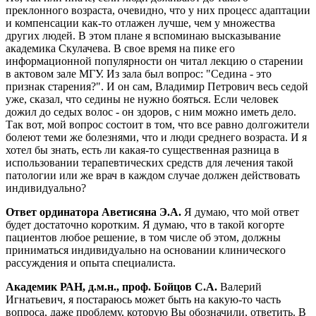
преклонного возраста, очевидно, что у них процесс адаптации
и компенсации как-то отлажен лучше, чем у множества
других людей. В этом плане я вспоминаю высказывание
академика Скулачева. В свое время на пике его
информационной популярности он читал лекцию о старении
в актовом зале МГУ. Из зала был вопрос: "Седина - это
признак старения?". И он сам, Владимир Петрович весь седой
уже, сказал, что седины не нужно бояться. Если человек
дожил до седых волос - он здоров, с ним можно иметь дело.
Так вот, мой вопрос состоит в том, что все равно долгожители
болеют теми же болезнями, что и люди среднего возраста. И я
хотел бы знать, есть ли какая-то существенная разница в
использовании терапевтических средств для лечения такой
патологии или же врач в каждом случае должен действовать
индивидуально?
Ответ ординатора Аветисяна Э.А.
Я думаю, что мой ответ
будет достаточно коротким. Я думаю, что в такой когорте
пациентов любое решение, в том числе об этом, должны
приниматься индивидуально на основании клинического
рассуждения и опыта специалиста.
Академик РАН, д.м.н., проф. Бойцов С.А.
Валерий
Игнатьевич, я постараюсь может быть на какую-то часть
вопроса, даже проблему, которую Вы обозначили, ответить. В