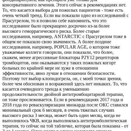
консервативного лечения. Этого сейчас в рекомендациях нет.
То, что касается выбора для пожилых пациентов - тоже есть
очень четкий тренд. Если вы показали одно из исследований с
Прасугрелом, то я позволю себе напомнить, что это
исследование было прекращено досрочно из-за более
высокого геморрагического риска. Более старые
исследования, например, ANTARCTIC с Прасугрелом тоже в
общем не показало свою значимость. А более поздние
исследования, например, POPULAR AGE, о котором тоже
уважаемые коллеги говорили, они показали, что более,
скажем, менее агрессивные блокаторы P2Y12 рецепторов
тромбоцитов, они оказываются у таких пожилых когорт
больных по крайней мере не хуже в отношении
эффективности, явно лучше в отношении безопасности.
Поэтому тот выбор клопидогрела, он, с моей точки зрения,
более чем обоснован и возражений здесь нет никаких. То, что
касается очевидного тренда к уменьшению
продолжительности двойной антитромбоцитарной терапии,
он тоже прослеживается. Если в рекомендациях 2017 года и
2018 года по реваскуляризации миокарда после ОКС ставился
минимальный срок 6 месяцев, в очень тяжелых случаях
высокого риска 3 месяца, может быть один месяц, когда не
выполнялось ЧКВ, когда выполнялась антитромболитическая
терапия, то сейчас на той табличке, которая была показана - от