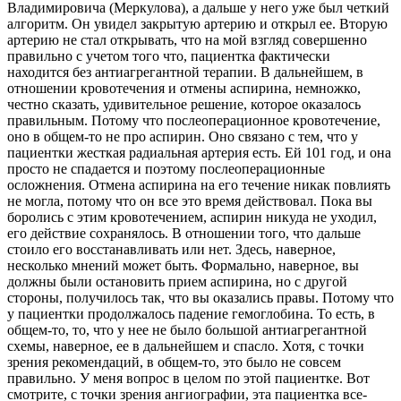
Владимировича (Меркулова), а дальше у него уже был четкий
алгоритм. Он увидел закрытую артерию и открыл ее. Вторую
артерию не стал открывать, что на мой взгляд совершенно
правильно с учетом того что, пациентка фактически
находится без антиагрегантной терапии. В дальнейшем, в
отношении кровотечения и отмены аспирина, немножко,
честно сказать, удивительное решение, которое оказалось
правильным. Потому что послеоперационное кровотечение,
оно в общем-то не про аспирин. Оно связано с тем, что у
пациентки жесткая радиальная артерия есть. Ей 101 год, и она
просто не спадается и поэтому послеоперационные
осложнения. Отмена аспирина на его течение никак повлиять
не могла, потому что он все это время действовал. Пока вы
боролись с этим кровотечением, аспирин никуда не уходил,
его действие сохранялось. В отношении того, что дальше
стоило его восстанавливать или нет. Здесь, наверное,
несколько мнений может быть. Формально, наверное, вы
должны были остановить прием аспирина, но с другой
стороны, получилось так, что вы оказались правы. Потому что
у пациентки продолжалось падение гемоглобина. То есть, в
общем-то, то, что у нее не было большой антиагрегантной
схемы, наверное, ее в дальнейшем и спасло. Хотя, с точки
зрения рекомендаций, в общем-то, это было не совсем
правильно. У меня вопрос в целом по этой пациентке. Вот
смотрите, с точки зрения ангиографии, эта пациентка все-