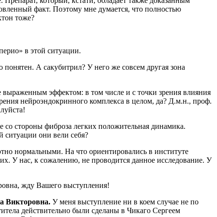
 Препарат, который, кстати, обладает также доказанным
овленный факт. Поэтому мне думается, что полностью
ктон тоже?
перио» в этой ситуации.
 понятен. А сакубитрил? У него же совсем другая зона
е выраженным эффектом: в том числе и с точки зрения влияния
зрения нейроэндокринного комплекса в целом, да? Д.м.н., проф.
алуйста!
е со стороны фиброза легких положительная динамика.
й ситуации они вели себя?
тно нормальными. На что ориентировались в институте
их. У нас, к сожалению, не проводится данное исследование. У
оровна, жду Вашего выступления!
на Викторовна.
У меня выступление ни в коем случае не по
антитела действительно были сделаны в Чикаго Сергеем