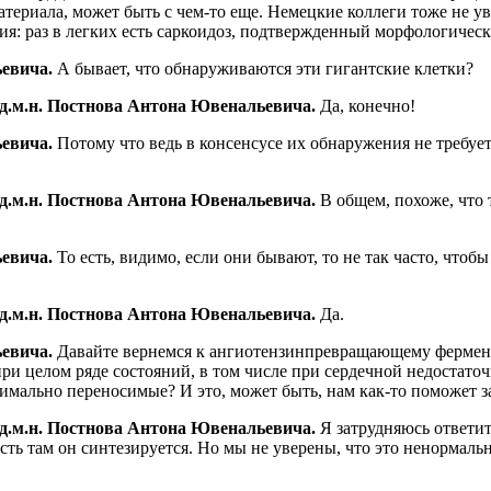
материала, может быть с чем-то еще. Немецкие коллеги тоже не 
ия: раз в легких есть саркоидоз, подтвержденный морфологическ
ьевича.
А бывает, что обнаруживаются эти гигантские клетки?
 д.м.н. Постнова Антона Ювенальевича.
Да, конечно!
ьевича.
Потому что ведь в консенсусе их обнаружения не требуе
 д.м.н. Постнова Антона Ювенальевича.
В общем, похоже, что 
ьевича.
То есть, видимо, если они бывают, то не так часто, что
 д.м.н. Постнова Антона Ювенальевича.
Да.
ьевича.
Давайте вернемся к ангиотензинпревращающему ферменту
и целом ряде состояний, в том числе при сердечной недостато
мально переносимые? И это, может быть, нам как-то поможет з
 д.м.н. Постнова Антона Ювенальевича.
Я затрудняюсь ответит
ь там он синтезируется. Но мы не уверены, что это ненормальн