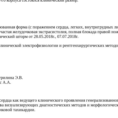
1-го корпуса состоялся клинический разбор.
зованная форма (с поражением сердца, легких, внутригрудных 
 частая желудочковая экстрасистолия, полная блокада правой н
ческий шторм от 28.05.2018г., 07.07.2018г.
линической электрофизиологии и рентгенхирургических методо
урилина Э.В.
с А.А.
ердца как ведущего клинического проявления генерализованног
тва визуализирующих диагностических методов и морфологичес
чковой тахикардии.