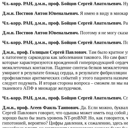
Чл.-корр. РАН, д.м.н., проф. Бойцов Сергей Анатольевич.
Ну
Д.м.н. Постнов Антон Ювенальевич.
Я имею в виду в миокар
Чл.-корр. РАН, д.м.н., проф. Бойцов Сергей Анатольевич.
Ра
Д.м.н. Постнов Антон Ювенальевич.
Поэтому я не могу сказа
Чл.-корр. РАН, д.м.н., проф. Бойцов Сергей Анатольевич.
По
Д.м.н., проф. Голицын Сергей Павлович
. Там было кратное 
к патогенезу саркоидоза как заболевания такового. Но сам ф
которые характеризуются врожденной гиперпродукцией сердеч
межклеточных контактов. Падение синтеза белков межклеточны
умирают в результате блокад сердца, в результате фибрилляции
профилактики аритмических событий у этого пациента назнач
следует подумать. И вторая сторона вопроса – сможем ли мы на
тканевого АПФ в миокарде желудочков.
Чл.-корр. РАН, д.м.н., проф. Бойцов Сергей Анатольевич.
Сп
Д.м.н., проф. Агеев Фаиль Таипович.
Да. Если можно, букваль
Сергей Павлович говорит, что одышка может иметь под собой д
хорошо было бы знать уровень NT-proBNP. Но, как говорится, че
гипотонией, вероятно? Цифры давления, к сожалению, здесь не 