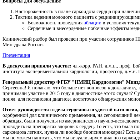
Вопросы для обсуждения:
Настороженность в плане саркоидоза сердца при налич
Тактика ведения молодого пациента с рецидивирующим
Возможность проведения
аблации
в условиях текущ
Сердечные и внесердечные побочные эффекты меди
Клинический разбор был проведен при участии сотрудников
Минздрава России.
Презентация
В дискуссии приняли участие:
чл.-корр. РАН, д.м.н., проф. Бо
института экспериментальной кардиологии, профессор, д.м.н. 
Генеральный директор ФГБУ "НМИЦ Кардиологии" Минздрава
Сергеевна! Я полагаю, что больше нет вопросов к докладчику,
принимали участие в 2015 году в диагностике этого случая? 
понял, для постановки диагноза достаточно обнаружения мон
Ответ руководителя отдела сердечно-сосудистой патологии,
одобренной для клинического применения, на сегодняшний ден
образцах, были получены из американского научно-исследовате
проводить на препаратах здоровых сердец. То есть, это была п
саркоидоза легких, нужна ли вообще биопсия миокарда? Есть 
мы не можем написать, что мы визуализируем диагноз саркоидо