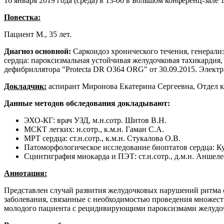
16 января 2019 года (среда) в 13-00 в Большом конференц-зале 
Повестка:
Пациент М., 35 лет.
Диагноз основной:
Саркоидоз хронического течения, генерали
сердца: пароксизмальная устойчивая желудочковая тахикардия,
дефибриллятора "Protecta DR O364 ORG" от 30.09.2015. Электри
Докладчик:
аспирант Миронова Екатерина Сергеевна, Отдел к
Данные методов обследования докладывают:
ЭХО-КГ: врач УЗД, м.н.сотр. Шитов В.Н.
МСКТ легких: н.сотр., к.м.н. Гаман С.А.
МРТ сердца: ст.н.сотр., к.м.н. Стукалова О.В.
Патоморфологическое исследование биоптатов сердца: К
Сцинтиграфия миокарда и ПЭТ: ст.н.сотр., д.м.н. Аншеле
Аннотация:
Представлен случай развития желудочковых нарушений ритма с
заболевания, связанные с необходимостью проведения множес
молодого пациента с рецидивирующими пароксизмами желудо