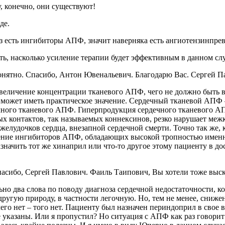
, конечно, они существуют!
де.
з есть ингибиторы АПФ, значит наверняка есть ангиотензинпре
ть, насколько усиление терапии будет эффективным в данном слу
нятно. Спасибо, Антон Ювенальевич. Благодарю Вас. Сергей П
увеличение концентрации тканевого АПФ, чего не должно быть в
акт может иметь практическое значение. Сердечный тканевой А
ного тканевого АПФ. Гиперпродукция сердечного тканевого АП
х контактов, так называемых коннексинов, резко нарушает меж
 желудочков сердца, внезапной сердечной смерти. Точно так же, 
ение ингибиторов АПФ, обладающих высокой тропностью именно
значить тот же хинаприл или что-то другое этому пациенту в до
асибо, Сергей Павлович. Фаиль Таипович, Вы хотели тоже выска
но два слова по поводу диагноза сердечной недостаточности, ко
ругую природу, в частности легочную. Но, тем не менее, сниже
го нет – того нет. Пациенту был назначен периндоприл в свое вр
указаны. Или я пропустил? Но ситуация с АПФ как раз говорит о