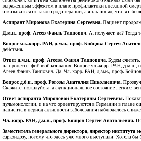
способных влиять на компоненты ренинового каскада были бы з
выраженным эффектом в плане профилактики внезапной смерти.
отказываться от такого рода терапии, а я так понял, что все 
Аспирант Миронова Екатерина Сергеевна.
Пациент продолж
Д.м.н., проф. Агеев Фаиль Таипович.
А, получает, да? Тогда
Вопрос чл.-корр. РАН, д.м.н., проф. Бойцова Сергея Анатол
действия.
Ответ д.м.н., проф. Агеева Фаиля Таиповича.
Будем считать,
на процессы фиброобразования. Вопрос чл.-корр. РАН, д.м.н., 
Агеев Фаиль Таипович. Да. Чл.-корр. РАН, д.м.н., проф. Бойц
Вопрос д.б.н., проф. Рогозы Анатолия Николаевича.
Прозвуча
Скажите, пожалуйста, а функциональное состояние легких: ве
Ответ аспиранта Мироновой Екатерины Сергеевны.
Показат
пульмонологии, и на что ориентируются в Германии в плане оц
пациента в период активности заболевания наблюдалось сниж
Чл.-корр. РАН, д.м.н., проф. Бойцов Сергей Анатольевич.
По
Заместитель генерального директора, директор института э
саркоидозу, потому что здесь уже много выступали. Хотела бы 