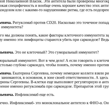
ьяной Николаевной Власик. Эти антитела были проверены многок
ысокая специфичность и вообще очень хорошее качество этих анти
ркоидозом или с какими-то нарушениями ритма, где есть подозр
ьевича.
Ритуксимаб против CD20. Насколько это точечное попада
о иммунитета?
го мы должны понять, какие факторы клеточного иммунитета за
му именно эти лимфоциты стараются убить при саркоидозе? Вед
льевича.
Это не клеточный? Это гуморальный иммунитет?
оральный иммунитет. Вот в чем дело! А если говорить о клеточн
настолько глубоко саркоидоз, чтобы понять, почему именно прот
ьевича.
Екатерина Сергеевна, почему немецкие коллеги взяли ри
занимаются, в основном, в зоне своей ответственности. А здесь
терины Сергеевны. B-клетки еще выполняют регуляторную и ан
енение именно ритуксимаба при саркоидозе. Препаратов этой гру
льевича.
Инфликсимаб еще есть.
ечно. Инфликсимаб- это моноклональное антитело к ФНО-α. Он