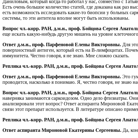
Даниловым, который когда-то работал у нас, совместно с Тат
Есть очень большое количество статей, где доказана как раз в
есть возможность исследовать какие-то биопсии у больных са
системы, то эти антитела вполне могут быть использованы.
Вопрос чл.-корр. РАН, д.м.н., проф. Бойцова Сергея Анатол
еще искать какую-нибудь другую мишень на уровне клеточног
Ответ д.м.н., проф. Парфеновой Елены Викторовны.
Для это
поверхностный антиген, который есть на B-лимфоцитах. Поче
иммунитета. Честно говоря, я не знаю. Мне сложно сказать.
Реплика чл.-корр. РАН, д.м.н., проф. Бойцова Сергея Анато
Ответ д.м.н., проф. Парфеновой Елены Викторовны.
Это гум
проводится, насколько я понимаю. Я, честно говоря, не знаю 
Вопрос чл.-корр. РАН, д.м.н., проф. Бойцова Сергея Анатол
наверняка занимаются саркоидозом. Одно дело фтизиатры. Они 
анализировали этот вопрос? Ответ аспиранта Мироновой Ека
связи этот препарат используется. В литературе описано прим
Реплика чл.-корр. РАН, д.м.н., проф. Бойцова Сергея Анато
Ответ аспиранта Мироновой Екатерины Сергеевны.
Да, кон