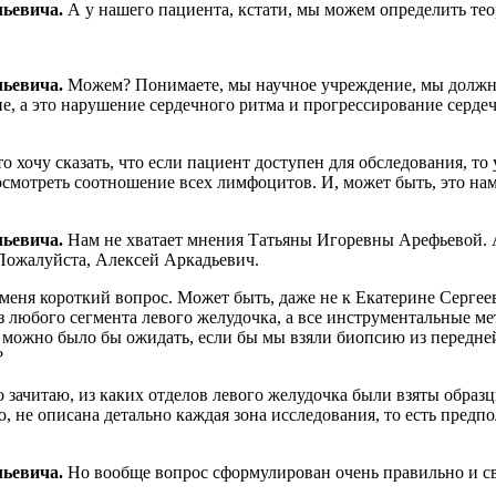
льевича.
А у нашего пациента, кстати, мы можем определить тео
льевича.
Можем? Понимаете, мы научное учреждение, мы должны 
, а это нарушение сердечного ритма и прогрессирование серде
о хочу сказать, что если пациент доступен для обследования, т
мотреть соотношение всех лимфоцитов. И, может быть, это нам 
льевича.
Нам не хватает мнения Татьяны Игоревны Арефьевой. 
 Пожалуйста, Алексей Аркадьевич.
меня короткий вопрос. Может быть, даже не к Екатерине Сергее
 любого сегмента левого желудочка, а все инструментальные ме
то можно было бы ожидать, если бы мы взяли биопсию из передн
?
 зачитаю, из каких отделов левого желудочка были взяты образц
, не описана детально каждая зона исследования, то есть предп
льевича.
Но вообще вопрос сформулирован очень правильно и с