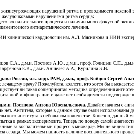
ии жизнеугрожающих нарушений ритма и проводимости неясной 
и желудочковыми нарушениями ритма сердца:
его воспалительного процесса и наличии многофокусной эктопи
каментозного антиаритмического лечения.
 НИИ клинической кардиологии им. А.Л. Мясникова и НИИ экс
йцов С.А., д.м.н. Постнов А.Ю., д.м.н., проф. Голицын С.П., д.м.н
Парфенова Е.В., д.м.н. Аншелес А.А., Курилина Э.В.
 России, чл.-корр. РАН, д.м.н., проф. Бойцов Сергей Ана
 к лечащему врачу? Пожалуйста, коллеги, кто хотел бы высказат
Существует ли такая общепринятая методика определения ангиот
оцитарной инфильтрации и даже нет необходимости подтвержден
 д.м.н. Постнова Антона Ювенальевича.
Давайте начнем с анг
ь нет. Антитела, которые в данном случае были использованы 
льского института в небольшом количестве. Конечно, данный мет
опытка в рамках эксперимента. Теперь по поводу самой диагност
данные за воспалительный процесс в миокарде. Мы не видим тип
за сердца. Мы можем написать наличие воспалительного процесс