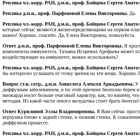
Реплика чл.-корр. РАН, д.м.н., проф. Бойцова Сергея Анато
Реплика д.м.н., проф. Парфеновой Елены Викторовны.
Да.
Реплика чл.-корр. РАН, д.м.н., проф. Бойцова Сергея Анато
которые сейчас являются жизнеопределяющими на первом плане
важно! Хорошо, спасибо. Да, Елена Викторовна, пожалуйста.
Ответ д.м.н., проф. Парфеновой Елены Викторовны.
Я прост
компоненты иммунитета. Татьяна Игоревна Арефьева может пос
воздействующие на иммунитет, можно использовать?
Реплика чл.-корр. РАН, д.м.н., проф. Бойцова Сергея Анато
бы интересно услышать ее точку зрения на эти вещи. Хорошо.
Вопрос ст.н. сотр., д.м.н. Аншелеса Алексея Аркадьевича.
У 
диффузным заболеванием, и по этой причине биопсию берем из
миокарда носит больше очаговый характер, как, по вашему, ч
методам. Из какой части левого желудочка стоит брать биоптат
Ответ Курилиной Эллы Владимировны.
Я Вам сейчас просто
верхушка ближе к задней стенке, и нижняя стенка. К сожалению
диффузном процессе.
Реплика чл.-корр. РАН, д.м.н., проф. Бойцова Сергея Анато