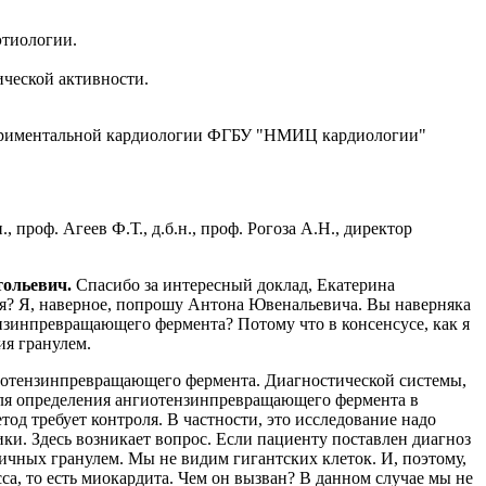
этиологии.
ческой активности.
периментальной кардиологии ФГБУ "НМИЦ кардиологии"
., проф. Агеев Ф.Т., д.б.н., проф. Рогоза А.Н., директор
тольевич.
Спасибо за интересный доклад, Екатерина
ься? Я, наверное, попрошу Антона Ювенальевича. Вы наверняка
ензинпревращающего фермента? Потому что в консенсусе, как я
ия гранулем.
иотензинпревращающего фермента. Диагностической системы,
для определения ангиотензинпревращающего фермента в
од требует контроля. В частности, это исследование надо
ики. Здесь возникает вопрос. Если пациенту поставлен диагноз
ичных гранулем. Мы не видим гигантских клеток. И, поэтому,
а, то есть миокардита. Чем он вызван? В данном случае мы не