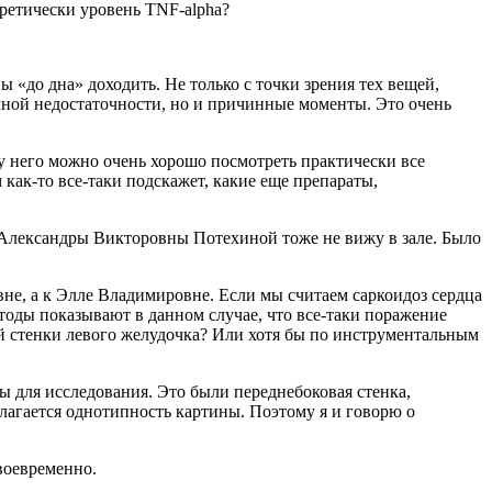
ретически уровень TNF-alpha?
«до дна» доходить. Не только с точки зрения тех вещей,
чной недостаточности, но и причинные моменты. Это очень
о у него можно очень хорошо посмотреть практически все
как-то все-таки подскажет, какие еще препараты,
Александры Викторовны Потехиной тоже не вижу в зале. Было
вне, а к Элле Владимировне. Если мы считаем саркоидоз сердца
тоды показывают в данном случае, что все-таки поражение
ей стенки левого желудочка? Или хотя бы по инструментальным
ы для исследования. Это были переднебоковая стенка,
олагается однотипность картины. Поэтому я и говорю о
воевременно.