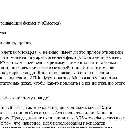
вращающий фермент. (Cмеется).
чае.
авлович, прошу.
 клетках миокарда. Я не знаю, имеет ли это прямое отношение
ПФ – это мощнейший аритмогенный фактор. Есть линии мышей,
Ф у этих мышей ведет к резкому снижению синтеза белков
клеточное электрическое взаимодействие. И вот эти мыши
как умирают люди. Я не знаю, насколько с точки зрения
 к тканевому АПФ, будет полезно. Мне кажется, над этим
статочных дозах, чтобы как-то повлиять на концентрацию этого
заться по этому поводу!
торый здесь, как мне кажется, должен иметь место. Хотя
ние фракции выброса здесь абсолютно очевидно. Конечно,
емя. Правда, доза не очень понятная: 3,75 – это было связано с
 том, что, наверное, идея использования препаратов,