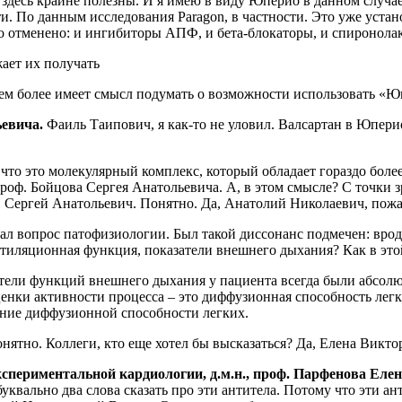
десь крайне полезны. И я имею в виду Юперио в данном случае.
 По данным исследования Paragon, в частности. Это уже устан
было отменено: и ингибиторы АПФ, и бета-блокаторы, и спиронола
ает их получать
 тем более имеет смысл подумать о возможности использовать «Ю
ьевича.
Фаиль Таипович, я как-то не уловил. Валсартан в Юперио
 что это молекулярный комплекс, который обладает гораздо боле
проф. Бойцова Сергея Анатольевича. А, в этом смысле? С точки 
ов Сергей Анатольевич. Понятно. Да, Анатолий Николаевич, пож
л вопрос патофизиологии. Был такой диссонанс подмечен: врод
нтиляционная функция, показатели внешнего дыхания? Как в это
ели функций внешнего дыхания у пациента всегда были абсолю
енки активности процесса – это диффузионная способность легк
ение диффузионной способности легких.
нятно. Коллеги, кто еще хотел бы высказаться? Да, Елена Викт
кспериментальной кардиологии, д.м.н., проф. Парфенова Еле
буквально два слова сказать про эти антитела. Потому что эти 