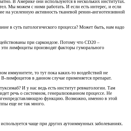
ратно. В Америке они используются в нескольких институтах.
тел. Мы можем с ними работать. И если есть интерес, и если
ение на усиленную активность тканевой ренин-ангиотензивной
ние в суть патологического процесса? Может быть, нам надо
действованы при саркоидозе. Потому что CD20 –
ь эти лимфоциты производят факторы гуморального
ом иммунитете, то тут пока каких-то воздействий не
ив B-лимфоцитов в данном случае применяется препарат.
туксимаб? И у нас ведь есть институт ревматологии. Там
 идет речь о системном, генерализованном процессе. Не
тигенпредставляющую функцию. Возможно, именно в этой
ппы еще не так много.
 используется чаще при других аутоиммунных заболеваниях.