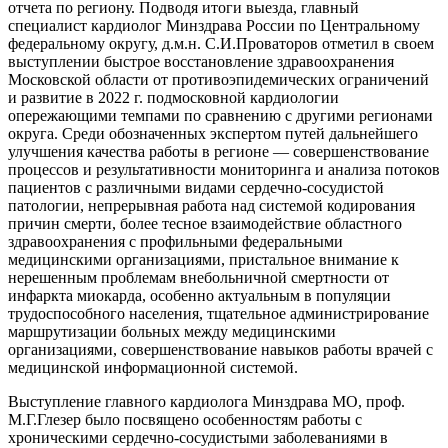
отчета по региону. Подводя итоги выезда, главный
специалист кардиолог Минздрава России по Центральному
федеральному округу, д.м.н. С.И.Проваторов отметил в своем
выступлении быстрое восстановление здравоохранения
Московской области от противоэпидемических ограничений
и развитие в 2022 г. подмосковной кардиологии
опережающими темпами по сравнению с другими регионами
округа. Среди обозначенных экспертом путей дальнейшего
улучшения качества работы в регионе — совершенствование
процессов и результативности мониторинга и анализа потоков
пациентов с различными видами сердечно-сосудистой
патологии, непрерывная работа над системой кодирования
причин смерти, более тесное взаимодействие областного
здравоохранения с профильными федеральными
медицинскими организациями, пристальное внимание к
нерешенным проблемам внебольничной смертности от
инфаркта миокарда, особенно актуальным в популяции
трудоспособного населения, тщательное администрирование
маршрутизации больных между медицинскими
организациями, совершенствование навыков работы врачей с
медицинской информационной системой.
Выступление главного кардиолога Минздрава МО, проф.
М.Г.Глезер было посвящено особенностям работы с
хроническими сердечно-сосудистыми заболеваниями в