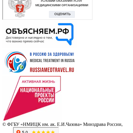
© ФГБУ «НМИЦК им. ак. Е.И.Чазова» Минздрава России,