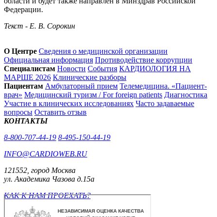
области и будет также направлен в Минздрав Российской
Федерации.
Текст - Е. В. Сорокин
О Центре
Сведения о медицинской организации
Официальная информация
Противодействие коррупции
Специалистам
Новости
События
КАРДИОЛОГИЯ НА
МАРШЕ 2026
Клинические разборы
Пациентам
Амбулаторный прием
Телемедицина. «Пациент-
врач»
Медицинский туризм / For foreign patients
Диагностика
Участие в клинических исследованиях
Часто задаваемые
вопросы
Оставить отзыв
КОНТАКТЫ
8-800-707-44-19
8-495-150-44-19
INFO@CARDIOWEB.RU
121552, город Москва
ул. Академика Чазова д.15а
КАК К НАМ ПРОЕХАТЬ?