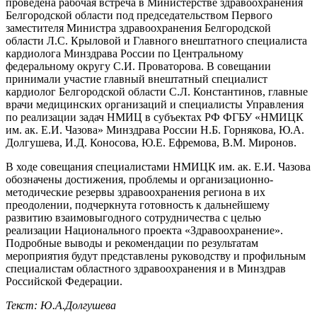
проведена рабочая встреча в Министерстве здравоохранения
Белгородской области под председательством Первого
заместителя Министра здравоохранения Белгородской
области Л.С. Крыловой и Главного внештатного специалиста
кардиолога Минздрава России по Центральному
федеральному округу С.И. Проваторова. В совещании
принимали участие главный внештатный специалист
кардиолог Белгородской области С.Л. Константинов, главные
врачи медицинских организаций и специалисты Управления
по реализации задач НМИЦ в субъектах РФ ФГБУ «НМИЦК
им. ак. Е.И. Чазова» Минздрава России Н.Б. Горнякова, Ю.А.
Долгушева, И.Д. Коносова, Ю.Е. Ефремова, В.М. Миронов.
В ходе совещания специалистами НМИЦК им. ак. Е.И. Чазова
обозначены достижения, проблемы и организационно-
методические резервы здравоохранения региона в их
преодолении, подчеркнута готовность к дальнейшему
развитию взаимовыгодного сотрудничества с целью
реализации Национального проекта «Здравоохранение».
Подробные выводы и рекомендации по результатам
мероприятия будут представлены руководству и профильным
специалистам областного здравоохранения и в Минздрав
Российской Федерации.
Текст: Ю.А.Долгушева