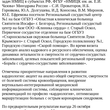
задач НМИЦ в субъектах РФ, ФГБУ «НМИЦК им. ак. Е.И.
Чазова» Минздрава России – С.И. Проваторов, Н.Б.
Горнякова, Ю.А. Долгушева, И.Д. Коносова, В.М. Миронов,
Ю.Е. Ефремова посетили Региональный сосудистый центр
№1 на базе ОГБУЗ «Областная клиническая больница
Святителя Иосафа» г. Белгород, Региональный сосудистый
центр на базе ООО «Клиника сердца» г. Старый Оскол,
Первичное сосудистое отделение на базе ОГБУЗ
«Старооскольская окружная больница Святителя Луки
Крымского» г. Старый Оскол, Городскую поликлинику №1,
Городскую станцию «Скорой помощи». Во время визита
проведен анализ кадрового и ресурсного обеспечения, оценка
динамики летальности и смертности от сердечно-сосудистых
заболеваний, целевых показателей региональной программы
«Борьба с сердечно-сосудистыми заболеваниями».
Отмечены приоритетные направления в развитии
кардиологии: акцент на анализ общей смертности, смертности
от болезней системы кровообращения, внедрение
вертикально-интегрированной медицинской
информационной системы, соблюдение клинических
рекомендаций по профилю «кардиология», оптимизации
маршрутизации больных с острым коронарным синдромом.
По предварительным результатам выезда 26 октября