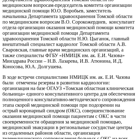
медицинским вопросам-председатель комитета организации
медицинской помощи Ю.О. Воробьев, заместитель
начальника Департамента здравоохранения Томской области
по медицинским вопросам В.О. Сорокожердиев, консультант
отдела организации оказания медицинской помощи комитета
организации медицинской помощи Департамента
здравоохранения Томской области Н.Ю. Цыганок, главный
внештатный специалист кардиолог Томской области А.В.
Сваровская, главные врачи медицинских организаций, а
также специалисты ФГБУ «НМИЦК им. ак. Е.И. Чазова»
Минздрава России – Н.В. Лазарева, И.В. Атюнина, И.Д.
Коносова, Ю.А. Долгушева.
В ходе встречи специалистами НМИЦК им. ак. Е.И. Чазова
были отмечены резервы в развитии кардиологии:
организация на базе ОГАУЗ «Томская областная клиническая
больница» единого консультативного центра для обеспечения
полноценного консультативно-методического сопровождения
этапа скорой медицинской помощи при подозрении на
острый коронарный синдром (ОКС), совершенствование
оказания медицинской помощи пациентам с ОКС в части
своевременности обращения за медицинской помощью,
медицинской эвакуации в региональные сосудистые центры
из отдаленных районов области, организация
телемедицинского сопровождения больных с ОКС на всех