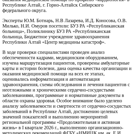
Республике Алтай, г. Горно-Алтайск Сибирского
федерального округа.
Эксперты Ю.М. Ботнарь, Н.В Лазарева, И.Д. Коносова, О.В.
Милько, Н.И. Омуров посетили: БУЗ РА «Республиканская
больница», Поликлинику БУЗ РА «Республиканская
больница, Бюджетное учреждение здравоохранения
Республики Алтай «Центр медицины катастроф».
В ходе проверки специалистами проведен анализ
обеспеченности кадрами, медицинским оборудованием,
изучена маршрутизация пациентов, проверены амбулаторные
карты и истории болезни, дана оценка качества организации и
оказания медицинской помощи на всех ее этапах,
оценивались информатизация и автоматизация
здравоохранения, схемы обследования и лечения пациентов с
неотложными и хроническими сердечно-сосудистыми
заболеваниями, программные и нормативные документы в
области охраны здоровья. Особое внимание было уделено
анализу заболеваемости и смертности от сердечно-сосудистых
заболеваний в Республике Алтай, достижению целевых
значений показателей и выполнению мероприятий
региональной программы «Продолжительная и активная
жизнь» в I квартале 2026 г., выполнению организационно-
методических рекомендаций ФГБУ «НМИЦК им. ак. Е.И.