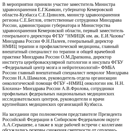
В мероприятии приняли участие заместитель Министра
здравоохранения Е.Г.Камкин, губернатор Кемеровской
области-Кузбасса С.Е.Цивилев, министр здравоохранения
региона С.Е.Беглов, ответственные сотрудники Минздрава
России, администрации губернатора и Министерства
здравоохранения Кемеровской области, первый заместитель
генерального директора ФГБУ "НМИЦК им. ак. Е.И.Чазова"
Минздрава России Ф.Н.Палеев, генеральный директор
НМИЦ терапии и профилактической медицины, главный
внештатный специалист по терапии и общей врачебной
практике Минздрава России О.М.Драпкина, директор
института цереброваскулярной патологии и инсульта ФГБУ
«Федеральный центр мозга и нейротехнологий» ФМБА
России главный внештатный специалист невролог Минздрава
России Н.А.Шамалов, руководитель отдела организации
онкологической помощи ФГБУ «НМИЦ онкологии им. Н.Н.
Блохина» Минздрава России А.В.Фролова, сотрудники
профильных федеральных национальных медицинских
исследовательских центров, руководители и врачи
крупнейших медицинских организаций Кузбасса.
На заседании при полномочном представителе Президента
Российской Федерации в Сибирском Федеральном округе
А.А.Серышеве, а также в ходе рабочей встречи с коллегами
обсуждались резервы снижения смертности от сердечно-