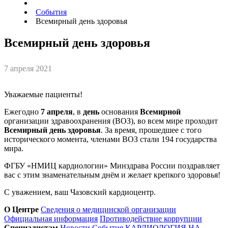
События
Всемирный день здоровья
Всемирный день здоровья
7 апреля 2021
Уважаемые пациенты!
Ежегодно
7 апреля
, в
день
основания
Всемирной
организации здравоохранения (ВОЗ), во всем мире проходит
Всемирный день здоровья
. За время, прошедшее с того
исторического момента, членами ВOЗ стали 194 государства
мира.
ФГБУ «НМИЦ кардиологии» Минздрава России поздравляет
вас с этим знаменательным днём и желает крепкого здоровья!
С уважением, ваш Чазовский кардиоцентр.
О Центре
Сведения о медицинской организации
Официальная информация
Противодействие коррупции
Специалистам
Новости
События
КАРДИОЛОГИЯ НА