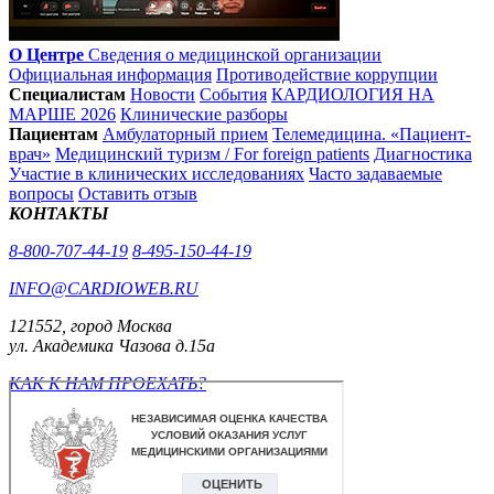
О Центре
Сведения о медицинской организации
Официальная информация
Противодействие коррупции
Специалистам
Новости
События
КАРДИОЛОГИЯ НА
МАРШЕ 2026
Клинические разборы
Пациентам
Амбулаторный прием
Телемедицина. «Пациент-
врач»
Медицинский туризм / For foreign patients
Диагностика
Участие в клинических исследованиях
Часто задаваемые
вопросы
Оставить отзыв
КОНТАКТЫ
8-800-707-44-19
8-495-150-44-19
INFO@CARDIOWEB.RU
121552, город Москва
ул. Академика Чазова д.15а
КАК К НАМ ПРОЕХАТЬ?