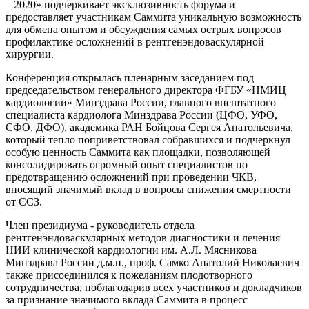
– 2020» подчеркивает эксклюзивность форума и
предоставляет участникам Саммита уникальную возможность
для обмена опытом и обсуждения самых острых вопросов
профилактике осложнений в рентгенэндоваскулярной
хирургии.
Конференция открылась пленарным заседанием под
председательством генерального директора ФГБУ «НМИЦ
кардиологии» Минздрава России, главного внештатного
специалиста кардиолога Минздрава России (ЦФО, УФО,
СФО, ДФО), академика РАН Бойцова Сергея Анатольевича,
который тепло поприветствовал собравшихся и подчеркнул
особую ценность Саммита как площадки, позволяющей
консолидировать огромный опыт специалистов по
предотвращению осложнений при проведении ЧКВ,
вносящий значимый вклад в вопросы снижения смертности
от ССЗ.
Член президиума - руководитель отдела
рентгенэндоваскулярных методов диагностики и лечения
НИИ клинической кардиологии им. А.Л. Мясникова
Минздрава России д.м.н., проф. Самко Анатолий Николаевич
также присоединился к пожеланиям плодотворного
сотрудничества, поблагодарив всех участников и докладчиков
за признание значимого вклада Саммита в процесс