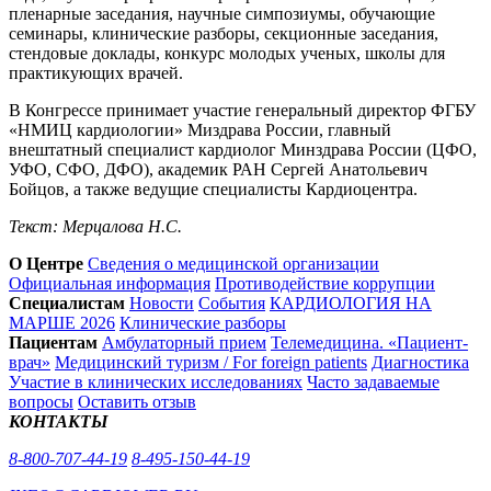
пленарные заседания, научные симпозиумы, обучающие
семинары, клинические разборы, секционные заседания,
стендовые доклады, конкурс молодых ученых, школы для
практикующих врачей.
В Конгрессе принимает участие генеральный директор ФГБУ
«НМИЦ кардиологии» Миздрава России, главный
внештатный специалист кардиолог Минздрава России (ЦФО,
УФО, СФО, ДФО), академик РАН Сергей Анатольевич
Бойцов, а также ведущие специалисты Кардиоцентра.
Текст: Мерцалова Н.С.
О Центре
Сведения о медицинской организации
Официальная информация
Противодействие коррупции
Специалистам
Новости
События
КАРДИОЛОГИЯ НА
МАРШЕ 2026
Клинические разборы
Пациентам
Амбулаторный прием
Телемедицина. «Пациент-
врач»
Медицинский туризм / For foreign patients
Диагностика
Участие в клинических исследованиях
Часто задаваемые
вопросы
Оставить отзыв
КОНТАКТЫ
8-800-707-44-19
8-495-150-44-19