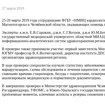
27 марта 2019
25-26 марта 2019 года сотрудниками ФГБУ «НМИЦ кардиологии
Магнитогорска и Челябинской области, оказывающих помощь п
Эксперты: к.м.н. Е.В.Сорокин, д.м.н. С.Г.Козлов, д.м.н Ю.М.
государственный медицинский университет, областной МИАЦ -
информационно-аналитических систем здравоохранения регио
В проверке также принимали участие: первый заместитель Мин
ЮГМУ профессор В.А.Волчегорский, директор института ДПО 
организаторы здравоохранения региона.
В ходе проверки специалисты изучали статистику заболеваемо
маршрутизацию, схемы обследования и лечения пациентов с н
главными врачами стационаров, беседы с пациентами, осматр
анализировали медицинскую и нормативную документацию.
В завершении проверки в Министерстве здравоохранения Челяб
Росздравнадзора, ТФОМС, и Южно-Уральского государственно
проблемные моменты, ключевые аспекты и резервы снижения с