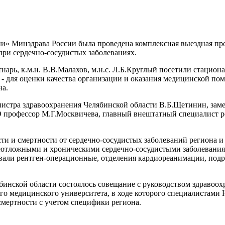
» Минздрава России была проведена комплексная выездная про
ри сердечно-сосудистых заболеваниях.
Ботнарь, к.м.н. В.В.Малахов, м.н.с. Л.Б.Круглый посетили стац
 для оценки качества организации и оказания медицинской пом
на.
истра здравоохранения Челябинской области В.Б.Щетинин, заме
профессор М.Г.Москвичева, главный внештатный специалист ре
сти и смертности от сердечно-сосудистых заболеваний региона 
еотложными и хроническими сердечно-сосудистыми заболевания
ивали рентген-операционные, отделения кардиореанимации, под
инской области состоялось совещание с руководством здравоох
го медицинского университета, в ходе которого специалистам
мертности с учетом специфики региона.