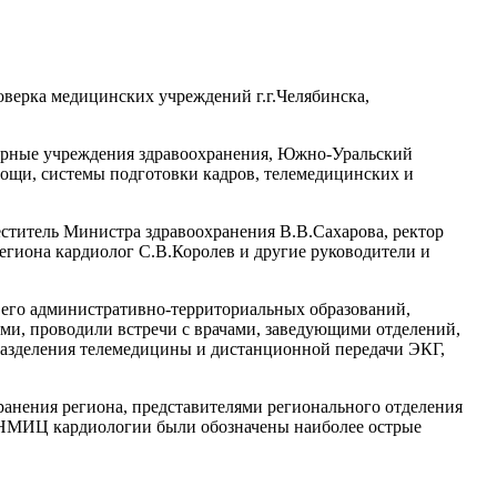
верка медицинских учреждений г.г.Челябинска,
ионарные учреждения здравоохранения, Южно-Уральский
ощи, системы подготовки кадров, телемедицинских и
ститель Министра здравоохранения В.В.Сахарова, ректор
гиона кардиолог С.В.Королев и другие руководители и
и его административно-территориальных образований,
ми, проводили встречи с врачами, заведующими отделений,
разделения телемедицины и дистанционной передачи ЭКГ,
ранения региона, представителями регионального отделения
и НМИЦ кардиологии были обозначены наиболее острые