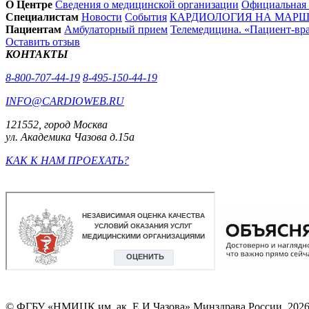
О Центре
Сведения о медицинской организации
Официальная
Специалистам
Новости
События
КАРДИОЛОГИЯ НА МАРШЕ
Пациентам
Амбулаторный прием
Телемедицина. «Пациент-вр
Оставить отзыв
КОНТАКТЫ
8-800-707-44-19
8-495-150-44-19
INFO@CARDIOWEB.RU
121552, город Москва
ул. Академика Чазова д.15а
КАК К НАМ ПРОЕХАТЬ?
© ФГБУ «НМИЦК им. ак. Е.И.Чазова» Минздрава России, 202