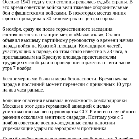
Осенью 1941 года у стен столицы решалась судьба страны. В
это время советские войска вели тяжелые оборонительные
бои с фашистскими войсками. В некоторых местах линия
фронта проходила в 30 километрах от центра города.
6 ноября, сразу же после торжественного заседания,
состоявшегося на станции метро «Маяковская», Сталин
объявил высшему партийному руководству о времени начала
парада войск на Красной площади. Командирам частей,
участвующих в параде, об этом стало известно в 23 часа, а
приглашаемым на Красную площадь представителям
трудящихся сообщали о проведении торжества с пяти часов
утра 7 ноября.
Беспримерными были и меры безопасности. Время начала
парада в последний момент перенесли с привычных 10 утра
на два часа раньше.
Большие опасения вызывала возможность бомбардировки
Москвы в этот день германской авиацией с целью
уничтожения высшего руководства СССР или его случайного
ранения осколками зенитных снарядов. Поэтому уже с 5
ноября советские военно-воздушные силы наносили
упреждающие удары по аэродромам противника.
Днем 6 ноября военные метеорологи сообщили, что 7 ноября