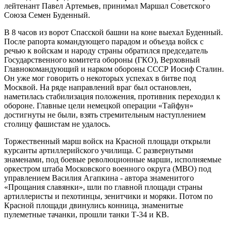
лейтенант Павел Артемьев, принимал Маршал Советского
Союза Семен Буденный.
В 8 часов из ворот Спасской башни на коне выехал Буденный.
После рапорта командующего парадом и объезда войск с
речью к войскам и народу страны обратился председатель
Государственного комитета обороны (ГКО), Верховный
Главнокомандующий и нарком обороны СССР Иосиф Сталин.
Он уже мог говорить о некоторых успехах в битве под
Москвой. На ряде направлений враг был остановлен,
наметилась стабилизация положения, противник переходил к
обороне. Главные цели немецкой операции «Тайфун»
достигнуты не были, взять стремительным наступлением
столицу фашистам не удалось.
Торжественный марш войск на Красной площади открыли
курсанты артиллерийского училища. С развернутыми
знаменами, под боевые революционные марши, исполняемые
оркестром штаба Московского военного округа (МВО) под
управлением Василия Агапкина - автора знаменитого
«Прощания славянки», шли по главной площади страны
артиллеристы и пехотинцы, зенитчики и моряки. Потом по
Красной площади двинулись конница, знаменитые
пулеметные тачанки, прошли танки Т-34 и КВ.