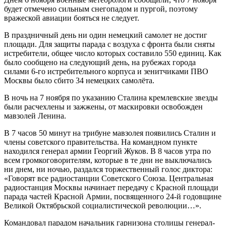
будет отмечено сильным снегопадом и пургой, поэтому
вражеской авиации бояться не следует.
В праздничный день ни один немецкий самолет не достиг
площади. Для защиты парада с воздуха с фронта были сняты
истребители, общее число которых составило 550 единиц. Как
было сообщено на следующий день, на рубежах города
силами 6-го истребительного корпуса и зенитчиками ПВО
Москвы было сбито 34 немецких самолёта.
В ночь на 7 ноября по указанию Сталина кремлевские звезды
были расчехлены и зажжены, от маскировки освобожден
мавзолей Ленина.
В 7 часов 50 минут на трибуне мавзолея появились Сталин и
члены советского правительства. На командном пункте
находился генерал армии Георгий Жуков. В 8 часов утра по
всем громкоговорителям, которые в те дни не выключались
ни днем, ни ночью, раздался торжественный голос диктора:
«Говорят все радиостанции Советского Союза. Центральная
радиостанция Москвы начинает передачу с Красной площади
парада частей Красной Армии, посвященного 24-й годовщине
Великой Октябрьской социалистической революции…».
Командовал парадом начальник гарнизона столицы генерал-