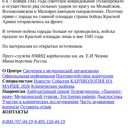
6 и 7 ноября 1941 года советское командование спланировало
и осуществило ряд сильных ударов по врагу на Можайском,
Волоколамском и Малоярославецком направлениях. Поэтому
прямо с парада на главной площади страны бойцы Красной
Армии отправлялись на фронт.
В течение войны парады больше не проводились, войска
прошли по Красной площади лишь в мае 1945 года.
По материалам из открытых источников.
Пресс-служба НМИЦ кардиологии им. ак. Е.И.Чазова
Министерства России
О Центре
Сведения о медицинской организации
Официальная информация
Противодействие коррупции
Специалистам
Новости
События
КАРДИОЛОГИЯ НА
МАРШЕ 2026
Клинические разборы
Пациентам
Амбулаторный прием
Телемедицина. «Пациент-
врач»
Медицинский туризм / For foreign patients
Диагностика
Участие в клинических исследованиях
Часто задаваемые
вопросы
Оставить отзыв
КОНТАКТЫ
8-800-707-44-19
8-495-150-44-19