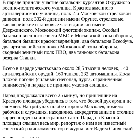
В параде приняли участие батальоны курсантов Окружного
военно-политического училища, Краснознаменного
артиллерийского училища, полк 2-й Московской стрелковой
дивизии, полк 332-й дивизии имени Фрунзе, стрелковые,
кавалерийские и танковые части дивизии имени
Дзержинского, Московский флотский экипаж, Особый
батальон военного совета МВО и Московской зоны обороны,
батальон бывших красногвардейцев, два батальона Всеобуча,
два артиллерийских полка Московской зоны обороны,
сводный зенитный полк ПВО, два танковых батальона
резерва Ставки.
Всего в параде участвовало около 28,5 тысячи человек, 140
артиллерийских орудий, 160 танков, 232 автомашины. Из-за
плохой погоды (сильный снегопад, пурга, ограниченная
видимость) в параде не приняла участия авиация.
Парад продолжался всего 25 минут, но пришедшие на
Красную площадь убедились в том, что боевой дух армии не
сломлен. На трибунах по обе стороны Мавзолея, помимо
рабочих и служащих, находились аккредитованные в столице
корреспонденты иностранных газет. Парад на Красной
площади слышал весь мир, репортаж о нем вел известный
советский радиокомментатор и журналист Вадим Синявский.