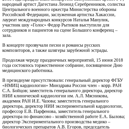
народный артист Дагестана Леонид Серебренников, солистка
Центрального военного оркестра Министерства обороны
Российской Федерации, заслуженная артистка Хакассии,
лауреат международных конкурсов Наталья Манулик,
участник шоу «Голос» Федор Рытиков выступили для
сотрудников и пациентов на сцене Большого конференц –
зала.
В концерте прозвучали песни и романсы русских
композиторов, а также шлягеры зарубежной эстрады.
Продолжая череду праздничных мероприятий, 15 июня 2018
года состоялось торжественное собрание, посвященное Дню
медицинского работника.
В президиуме присутствовали: генеральный директор ФГБУ
«НМИЦ кардиологии» Минздрава России член – корр. РАН
С.А. Бойцов; заместитель генерального директора, директор
НИИ клинической кардиологии им. А.Л. Мясникова,
академик РАН И.Е. Чазова; заместитель генерального
директора, директор НИИ экспериментальной кардиологии,
профессор Е.В. Парфенова, заместитель генерального
директора по финансово - хозяйственной работе Е.А. Былова;
директор Экспериментального производства медико –
биологических препаратов А.В. Егоров, председатель