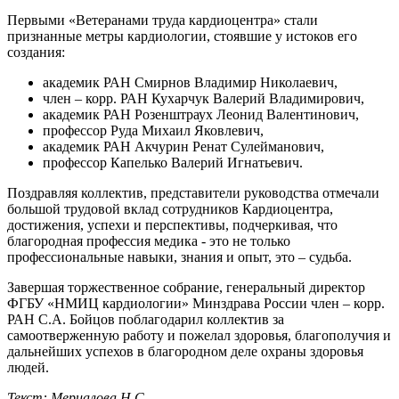
Первыми «Ветеранами труда кардиоцентра» стали
признанные метры кардиологии, стоявшие у истоков его
создания:
академик РАН Смирнов Владимир Николаевич,
член – корр. РАН Кухарчук Валерий Владимирович,
академик РАН Розенштраух Леонид Валентинович,
профессор Руда Михаил Яковлевич,
академик РАН Акчурин Ренат Сулейманович,
профессор Капелько Валерий Игнатьевич.
Поздравляя коллектив, представители руководства отмечали
большой трудовой вклад сотрудников Кардиоцентра,
достижения, успехи и перспективы, подчеркивая, что
благородная профессия медика - это не только
профессиональные навыки, знания и опыт, это – судьба.
Завершая торжественное собрание, генеральный директор
ФГБУ «НМИЦ кардиологии» Минздрава России член – корр.
РАН С.А. Бойцов поблагодарил коллектив за
самоотверженную работу и пожелал здоровья, благополучия и
дальнейших успехов в благородном деле охраны здоровья
людей.
Текст: Мерцалова Н.С.