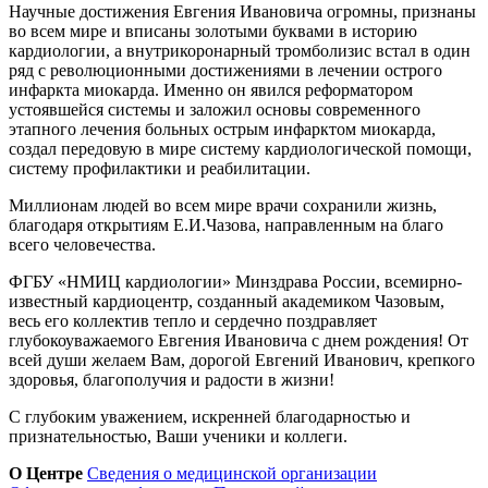
Научные достижения Евгения Ивановича огромны, признаны
во всем мире и вписаны золотыми буквами в историю
кардиологии, а внутрикоронарный тромболизис встал в один
ряд с революционными достижениями в лечении острого
инфаркта миокарда. Именно он явился реформатором
устоявшейся системы и заложил основы современного
этапного лечения больных острым инфарктом миокарда,
создал передовую в мире систему кардиологической помощи,
систему профилактики и реабилитации.
Миллионам людей во всем мире врачи сохранили жизнь,
благодаря открытиям Е.И.Чазова, направленным на благо
всего человечества.
ФГБУ «НМИЦ кардиологии» Минздрава России, всемирно-
известный кардиоцентр, созданный академиком Чазовым,
весь его коллектив тепло и сердечно поздравляет
глубокоуважаемого Евгения Ивановича с днем рождения! От
всей души желаем Вам, дорогой Евгений Иванович, крепкого
здоровья, благополучия и радости в жизни!
С глубоким уважением, искренней благодарностью и
признательностью, Ваши ученики и коллеги.
О Центре
Сведения о медицинской организации